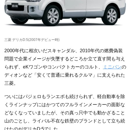
三菱 デリカD:5(2007年デビュー時)
2000年代に相次いだスキャンダル、2010年代の燃費偽装
問題で企業イメージが失墜するどころか立て直す間も与え
られず、eKワゴンやコンパクトカーのコルト、
ミニバン
の
ディオンなど「安くて普通に乗れるクルマ」に支えられた
三菱。
ついにはパジェロもランエボも続けられず、軽自動車を除
くラインナップにはかつてのフルラインメーカーの面影な
どなくなっていましたが、その真っ只中でも動かざること
山のごとし、ライバル不在な鉄壁のブランドとして立ち続
けたのがデリカD:5でした。