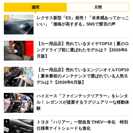
週間
月間
レクサス新型「ES」発売！「未来感あってかっこ
1
いい」「価格が高すぎる」SNSで賛否の声
【カー用品店】売れているタイヤTOP10｜夏のロ
2
ングドライブ前に選ばれたモデルは？【2026年6
月版】
【カー用品店】売れているエンジンオイルTOP10
3
｜夏本番前のメンテナンスで選ばれている人気モ
デルは？【2026年6月版】
ハイエース「ファインテックツアラー」をレンタ
4
ル！ レガンスが提案するラグジュアリーな移動体
験
トヨタ「ハリアー」一部改良でHEV一本化 特別
5
仕様車ナイトシェードも進化