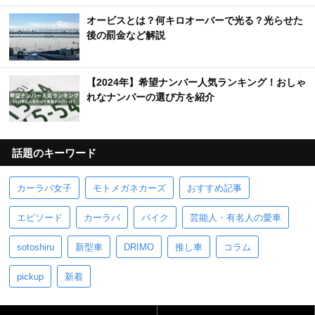
オービスとは？何キロオーバーで光る？光らせた
後の罰金など解説
【2024年】希望ナンバー人気ランキング！おしゃ
れなナンバーの選び方を紹介
話題のキーワード
カーラバ女子
モトメガネカーズ
おすすめ記事
エピソード
カーラバ
バイク
芸能人・有名人の愛車
sotoshiru
新型車
DRIMO
推し車
コラム
pickup
新着