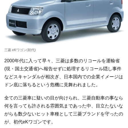
三菱 eKワゴン(初代)
2000年代に入って早々、三菱は多数のリコールを運輸省
(現・国土交通省)へ報告せずに処理するリコール隠し事件
などスキャンダルが相次ぎ、日本国内での企業イメージは
ドン底に落ちるという危機に見舞われました。
全ての三菱車に疑いの目が向けられ、三菱自動車の事なら
何を言っても許される雰囲気まであった中、目立たないな
がらも数少ないヒット車種として三菱ブランドを守ったの
が、初代eKワゴンです。