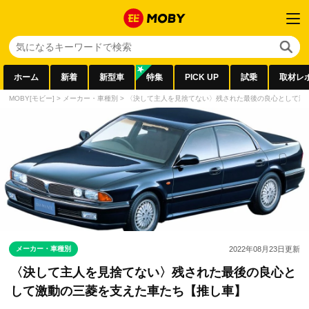
ホーム
新着
新型車
特集
PICK UP
試乗
取材レ
MOBY[モビー]
>
メーカー・車種別
>
〈決して主人を見捨てない〉残された最後の良心として激
メーカー・車種別
2022年08月23日
更新
〈決して主人を見捨てない〉残された最後の良心と
して激動の三菱を支えた車たち【推し車】