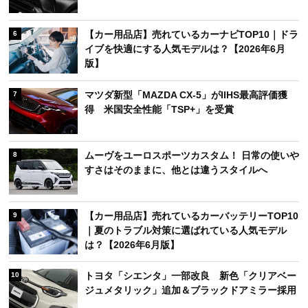
【カー用品店】売れているカーナビTOP10｜ドラ
6
イブを快適にする人気モデルは？【2026年6月
版】
マツダ新型「MAZDA CX-5」がIIHS最高評価獲
7
得 米国安全性能「TSP+」を受賞
ムーヴをユーロスポーツカスタム！ 日常の使いや
8
すさはそのままに、他とは違うスタイルへ
【カー用品店】売れているカーバッテリーTOP10
9
｜夏のトラブル対策に選ばれている人気モデル
は？【2026年6月版】
トヨタ「シエンタ」一部改良 新色「クリアベー
10
ジュメタリック」追加＆ブラックドアミラー採用