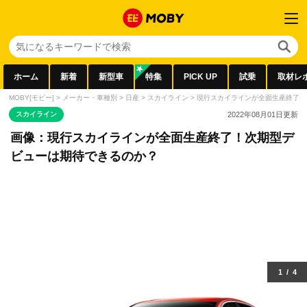
ホーム
新着
新型車
特集
PICK UP
試乗
取材レ
MOBY[モビー]
>
メーカー・車種別
>
日産
>
スカイライン
>
現行スカイラインが全面生産終了！
スカイライン
2022年08月01日
更新
画像：現行スカイラインが全面生産終了！次期型デ
ビューは期待できるのか？
1
/
4