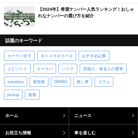
【2024年】希望ナンバー人気ランキング！おしゃ
れなナンバーの選び方を紹介
話題のキーワード
カーラバ女子
モトメガネカーズ
おすすめ記事
エピソード
カーラバ
バイク
芸能人・有名人の愛車
sotoshiru
新型車
DRIMO
推し車
コラム
pickup
新着
ホーム
ニュース
お役立ち情報
車を楽しむ