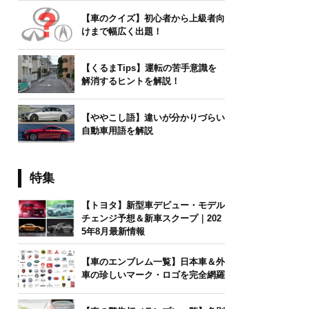
【車のクイズ】初心者から上級者向
けまで幅広く出題！
【くるまTips】運転の苦手意識を
解消するヒントを解説！
【ややこし語】違いが分かりづらい
自動車用語を解説
特集
【トヨタ】新型車デビュー・モデル
チェンジ予想＆新車スクープ｜202
5年8月最新情報
【車のエンブレム一覧】日本車＆外
車の珍しいマーク・ロゴを完全網羅