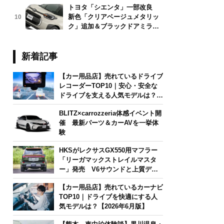
トヨタ「シエンタ」一部改良
新色「クリアベージュメタリッ
10
ク」追加＆ブラックドアミラー
採用
新着記事
【カー用品店】売れているドライブ
レコーダーTOP10｜安心・安全な
ドライブを支える人気モデルは？
【2026年6月版】
BLITZ×carrozzeria体感イベント開
催 最新パーツ＆カーAVを一挙体
験
HKSがレクサスGX550用マフラー
「リーガマックストレイルマスタ
ー」発売 V6サウンドと上質デザ
インを両立
【カー用品店】売れているカーナビ
TOP10｜ドライブを快適にする人
気モデルは？【2026年6月版】