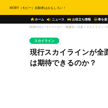
MOBY（モビー）自動車はおもしろい！
ホーム
ニュース
お役立ち情報
車を楽
MOBY[モビー]
>
メーカー・車種別
>
日産
>
スカイライン
>
スカイライン
現行スカイラインが全
は期待できるのか？