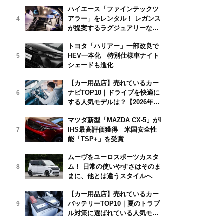
気モデルは？【2026年6月版】
ハイエース「ファインテックツ
アラー」をレンタル！ レガンス
4
が提案するラグジュアリーな移
動体験
トヨタ「ハリアー」一部改良で
HEV一本化 特別仕様車ナイト
5
シェードも進化
【カー用品店】売れているカー
ナビTOP10｜ドライブを快適に
6
する人気モデルは？【2026年6
月版】
マツダ新型「MAZDA CX-5」がI
IHS最高評価獲得 米国安全性
7
能「TSP+」を受賞
ムーヴをユーロスポーツカスタ
ム！ 日常の使いやすさはそのま
8
まに、他とは違うスタイルへ
【カー用品店】売れているカー
バッテリーTOP10｜夏のトラブ
9
ル対策に選ばれている人気モデ
ルは？【2026年6月版】