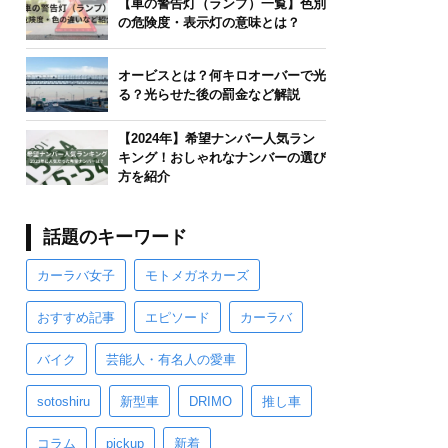
【車の警告灯（ランプ）一覧】色別
の危険度・表示灯の意味とは？
オービスとは？何キロオーバーで光
る？光らせた後の罰金など解説
【2024年】希望ナンバー人気ラン
キング！おしゃれなナンバーの選び
方を紹介
話題のキーワード
カーラバ女子
モトメガネカーズ
おすすめ記事
エピソード
カーラバ
バイク
芸能人・有名人の愛車
sotoshiru
新型車
DRIMO
推し車
コラム
pickup
新着