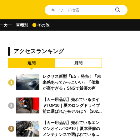
ーカー・車種別
その他
アクセスランキング
週間
月間
レクサス新型「ES」発売！「未
来感あってかっこいい」「価格
1
が高すぎる」SNSで賛否の声
【カー用品店】売れているタイ
ヤTOP10｜夏のロングドライブ
2
前に選ばれたモデルは？【2026
年6月版】
【カー用品店】売れているエン
ジンオイルTOP10｜夏本番前の
3
メンテナンスで選ばれている人