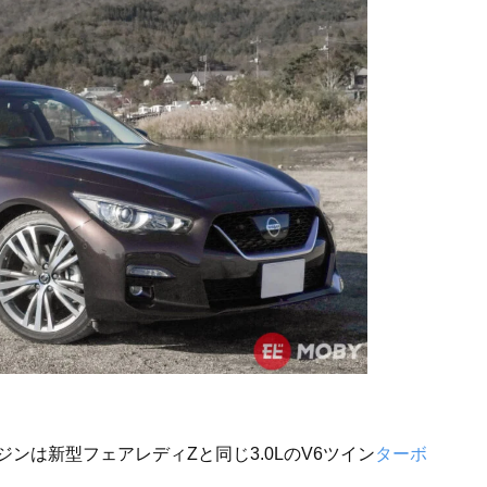
）
ンは新型フェアレディZと同じ3.0LのV6ツイン
ターボ
。