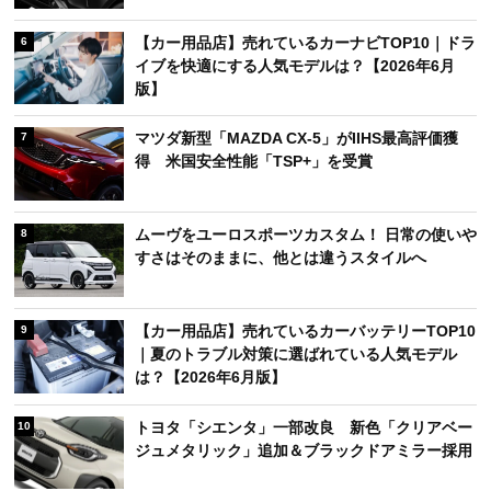
【カー用品店】売れているカーナビTOP10｜ドラ
6
イブを快適にする人気モデルは？【2026年6月
版】
マツダ新型「MAZDA CX-5」がIIHS最高評価獲
7
得 米国安全性能「TSP+」を受賞
ムーヴをユーロスポーツカスタム！ 日常の使いや
8
すさはそのままに、他とは違うスタイルへ
【カー用品店】売れているカーバッテリーTOP10
9
｜夏のトラブル対策に選ばれている人気モデル
は？【2026年6月版】
トヨタ「シエンタ」一部改良 新色「クリアベー
10
ジュメタリック」追加＆ブラックドアミラー採用