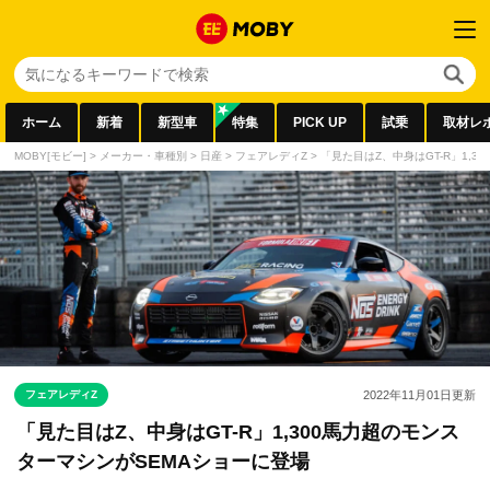
ホーム
新着
新型車
特集
PICK UP
試乗
取材レ
MOBY[モビー]
>
メーカー・車種別
>
日産
>
フェアレディZ
>
「見た目はZ、中身はGT-R」1,
フェアレディZ
2022年11月01日
更新
「見た目はZ、中身はGT-R」1,300馬力超のモンス
ターマシンがSEMAショーに登場