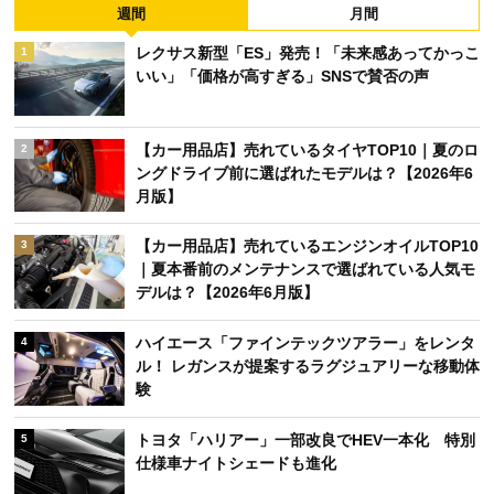
週間
月間
レクサス新型「ES」発売！「未来感あってかっこ
1
いい」「価格が高すぎる」SNSで賛否の声
【カー用品店】売れているタイヤTOP10｜夏のロ
2
ングドライブ前に選ばれたモデルは？【2026年6
月版】
【カー用品店】売れているエンジンオイルTOP10
3
｜夏本番前のメンテナンスで選ばれている人気モ
デルは？【2026年6月版】
ハイエース「ファインテックツアラー」をレンタ
4
ル！ レガンスが提案するラグジュアリーな移動体
験
トヨタ「ハリアー」一部改良でHEV一本化 特別
5
仕様車ナイトシェードも進化