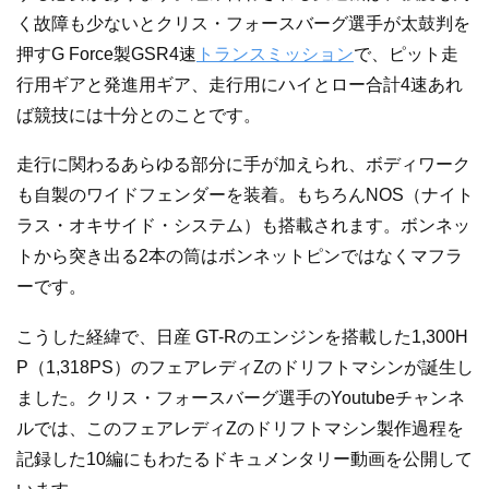
く故障も少ないとクリス・フォースバーグ選手が太鼓判を
押すG Force製GSR4速
トランスミッション
で、ピット走
行用ギアと発進用ギア、走行用にハイとロー合計4速あれ
ば競技には十分とのことです。
走行に関わるあらゆる部分に手が加えられ、ボディワーク
も自製のワイドフェンダーを装着。もちろんNOS（ナイト
ラス・オキサイド・システム）も搭載されます。ボンネッ
トから突き出る2本の筒はボンネットピンではなくマフラ
ーです。
こうした経緯で、日産 GT-Rのエンジンを搭載した1,300H
P（1,318PS）のフェアレディZのドリフトマシンが誕生し
ました。クリス・フォースバーグ選手のYoutubeチャンネ
ルでは、このフェアレディZのドリフトマシン製作過程を
記録した10編にもわたるドキュメンタリー動画を公開して