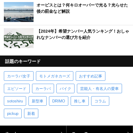
オービスとは？何キロオーバーで光る？光らせた
後の罰金など解説
【2024年】希望ナンバー人気ランキング！おしゃ
れなナンバーの選び方を紹介
話題のキーワード
カーラバ女子
モトメガネカーズ
おすすめ記事
エピソード
カーラバ
バイク
芸能人・有名人の愛車
sotoshiru
新型車
DRIMO
推し車
コラム
pickup
新着