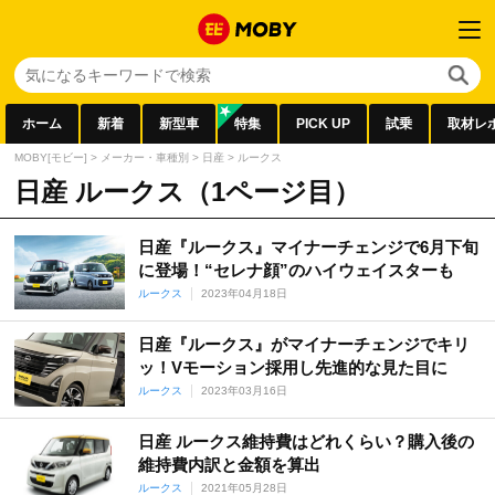
ホーム
新着
新型車
特集
PICK UP
試乗
取材レ
MOBY[モビー]
>
メーカー・車種別
>
日産
>
ルークス
日産 ルークス（1ページ目）
日産『ルークス』マイナーチェンジで6月下旬
に登場！“セレナ顔”のハイウェイスターも
ルークス
2023年04月18日
日産『ルークス』がマイナーチェンジでキリ
ッ！Vモーション採用し先進的な見た目に
ルークス
2023年03月16日
日産 ルークス維持費はどれくらい？購入後の
維持費内訳と金額を算出
ルークス
2021年05月28日