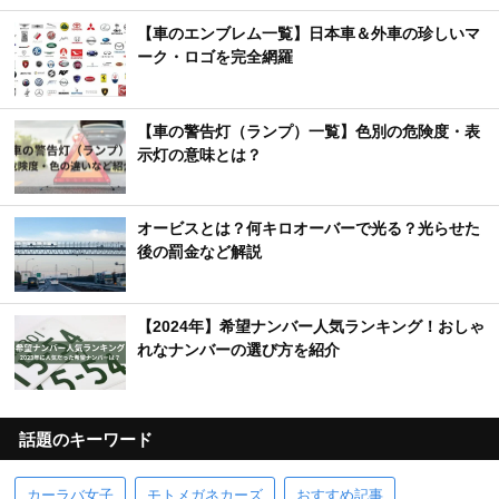
【車のエンブレム一覧】日本車＆外車の珍しいマ
ーク・ロゴを完全網羅
【車の警告灯（ランプ）一覧】色別の危険度・表
示灯の意味とは？
オービスとは？何キロオーバーで光る？光らせた
後の罰金など解説
【2024年】希望ナンバー人気ランキング！おしゃ
れなナンバーの選び方を紹介
話題のキーワード
カーラバ女子
モトメガネカーズ
おすすめ記事