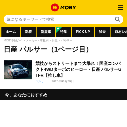
ホーム
新着
新型車
特集
PICK UP
試乗
取材レ
MOBY[モビー]
>
メーカー・車種別
>
日産
>
パルサー
日産 パルサー（1ページ目）
競技からストリートまで大暴れ！国産コンパ
クト4WDターボのヒーロー・日産 パルサーG
TI-R【推し車】
パルサー
2023年08月30日
今、あなたにおすすめ