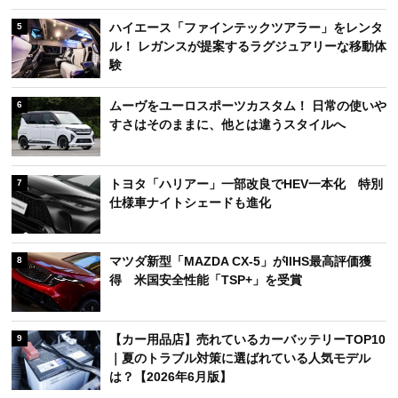
ハイエース「ファインテックツアラー」をレンタ
5
ル！ レガンスが提案するラグジュアリーな移動体
験
ムーヴをユーロスポーツカスタム！ 日常の使いや
6
すさはそのままに、他とは違うスタイルへ
トヨタ「ハリアー」一部改良でHEV一本化 特別
7
仕様車ナイトシェードも進化
マツダ新型「MAZDA CX-5」がIIHS最高評価獲
8
得 米国安全性能「TSP+」を受賞
【カー用品店】売れているカーバッテリーTOP10
9
｜夏のトラブル対策に選ばれている人気モデル
は？【2026年6月版】