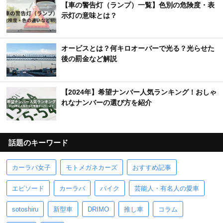
【車の警告灯（ランプ）一覧】色別の危険度・表
示灯の意味とは？
オービスとは？何キロオーバーで光る？光らせた
後の罰金など解説
【2024年】希望ナンバー人気ランキング！おしゃ
れなナンバーの選び方を紹介
話題のキーワード
カーラバ女子
モトメガネカーズ
おすすめ記事
エピソード
カーラバ
バイク
芸能人・有名人の愛車
sotoshiru
新型車
DRIMO
推し車
コラム