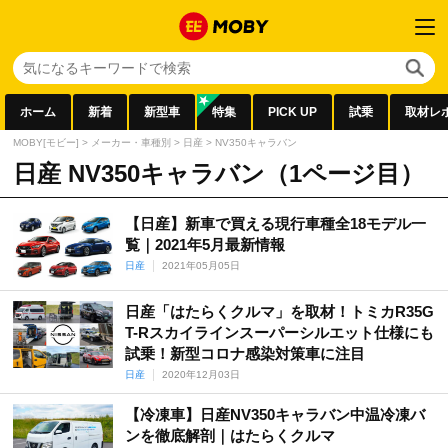
ホーム
新着
新型車
特集
PICK UP
試乗
取材レ
MOBY[モビー]
>
メーカー・車種別
>
日産
>
NV350キャラバン
日産 NV350キャラバン（1ページ目）
【日産】新車で買える現行車種全18モデル一
覧｜2021年5月最新情報
日産
2021年05月05日
日産「はたらくクルマ」を取材！トミカR35G
T-Rスカイラインスーパーシルエット仕様にも
試乗！新型コロナ感染対策車に注目
日産
2020年12月03日
【冷凍車】日産NV350キャラバン中温冷凍バ
ンを徹底解剖｜はたらくクルマ