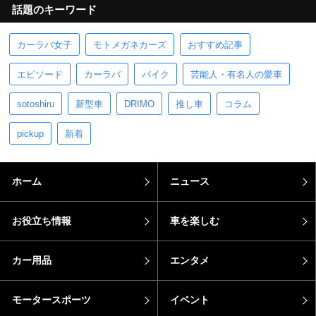
話題のキーワード
カーラバ女子
モトメガネカーズ
おすすめ記事
エピソード
カーラバ
バイク
芸能人・有名人の愛車
sotoshiru
新型車
DRIMO
推し車
コラム
pickup
新着
ホーム
ニュース
お役立ち情報
車を楽しむ
カー用品
エンタメ
モータースポーツ
イベント