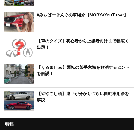
#みぃぱーきんぐの車紹介【MOBY×YouTuber】
【車のクイズ】初心者から上級者向けまで幅広く
出題！
【くるまTips】運転の苦手意識を解消するヒント
を解説！
【ややこし語】違いが分かりづらい自動車用語を
解説
特集