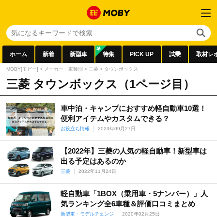
ホーム
新着
新型車
特集
PICK UP
試乗
取材レ
MOBY[モビー]
>
メーカー・車種別
>
三菱
>
タウンボックス
三菱 タウンボックス（1ページ目）
車中泊・キャンプにおすすめ軽自動車10選！
便利アイテムやカスタムできる？
お役立ち情報
2023年09月27日
【2022年】三菱の人気の軽自動車！新型車は
出る予定はあるのか
三菱
2022年11月24日
軽自動車「1BOX（乗用車・5ナンバー）」人
気ランキング全6車種＆評価口コミまとめ
新型車・モデルチェンジ
2020年02月25日