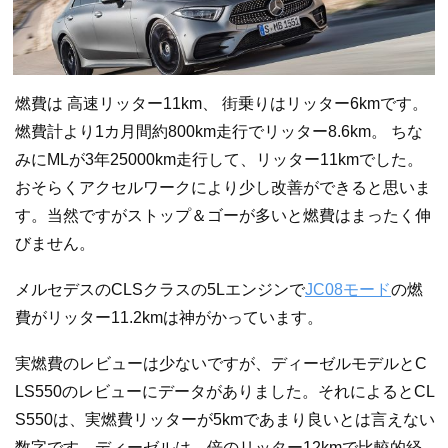
燃費は 高速リッター11km、 街乗りはリッター6kmです。
燃費計より1カ月間約800km走行でリッター8.6km。 ちな
みにMLが3年25000km走行して、リッター11kmでした。
おそらくアクセルワークにより少し改善ができると思いま
す。当然ですがストップ＆ゴーが多いと燃費はまったく伸
びません。
メルセデスのCLSクラスの5Lエンジンで
JC08モード
の燃
費がリッター11.2kmは神がかっています。
実燃費のレビューは少ないですが、ディーゼルモデルとC
LS550のレビューにデータがありました。それによるとCL
S550は、実燃費リッターが5kmであまり良いとは言えない
数字です。ディーゼルは、倍のリッター12kmで比較的経