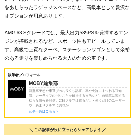
をあしらったラゲッジスペースなど、高級車として贅沢な
オプションが用意あります。
AMG 63 Sグレードでは、最大出力585PSを発揮するエン
ジンが搭載されるなど、スポーツ性もアピールしていま
す。高級で上質なクーペ、ステーションワゴンとして余裕
のある走りを楽しめられる大人のための車です。
執筆者プロフィール
MOBY編集部
新型車予想や車選びのお役立ち記事、車や免許にまつわる豆知
識、カーライフの困りごとを解決する方法など、自動車に関する
様々な情報を発信。普段クルマは乗るだけ・使うだけのユーザー
や、あまりクルマに興味が...
記事一覧はこちら >
＼ この記事が役に立ったらシェアしよう ／