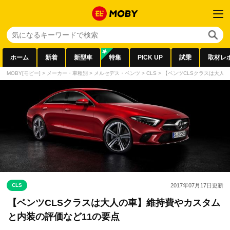
ホーム
新着
新型車
特集
PICK UP
試乗
取材レ
MOBY[モビー]
>
メーカー・車種別
>
メルセデス・ベンツ
>
CLS
>
【ベンツCLSクラスは大人
CLS
2017年07月17日
更新
【ベンツCLSクラスは大人の車】維持費やカスタム
と内装の評価など11の要点