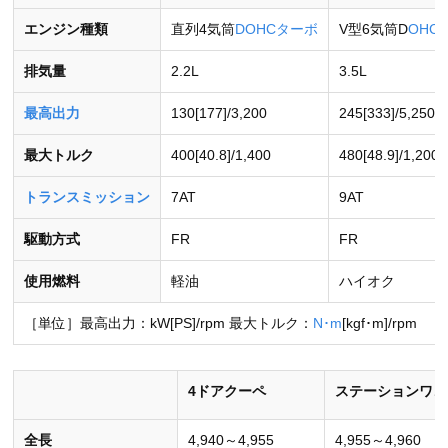
エンジン種類
直列4気筒
DOHC
ターボ
V型6気筒D
OHC
排気量
2.2L
3.5L
最高出力
130[177]/3,200
245[333]/5,250
最大トルク
400[40.8]/1,400
480[48.9]/1,200
トランスミッション
7AT
9AT
駆動方式
FR
FR
使用燃料
軽油
ハイオク
［単位］最高出力：kW[PS]/rpm 最大トルク：
N･m
[kgf･m]/rpm
4ドアクーペ
ステーションワゴ
全長
4,940～4,955
4,955～4,960