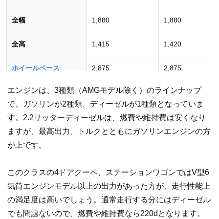
全幅
1,880
1,880
全高
1,415
1,420
ホイールベース
2,875
2,875
エンジンは、3種類（AMGモデル除く）のラインナップ
車両重量
1,830～1,920
1,890～2,030
で、ガソリンが2種類、ディーゼルが1種類となっていま
乗車定員
4
5
す。2.2リッターディーゼルは、燃費や維持費は安くなり
ますが、最高出力、トルクとともにガソリンエンジンの方
［単位］全長･全幅･全高･ホイールベース：mm 車両重量：kg 
が上です。
このクラスの4ドアクーペ、ステーションワゴンではV型6
気筒エンジンモデル以上の出力があった方が、走行性能上
の満足度は高いでしょう。通常走行する分にはディーゼル
でも問題ないので、燃費や維持費なら220dとなります。