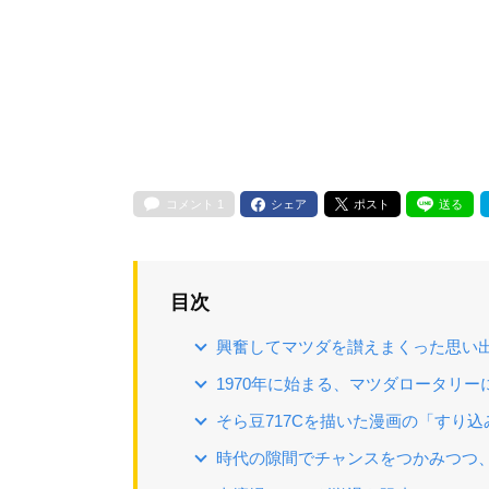
コメント
1
シェア
ポスト
送る
目次
興奮してマツダを讃えまくった思い
1970年に始まる、マツダロータリ
そら豆717Cを描いた漫画の「すり込
時代の隙間でチャンスをつかみつつ、