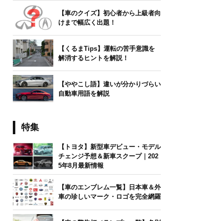
【車のクイズ】初心者から上級者向
けまで幅広く出題！
【くるまTips】運転の苦手意識を
解消するヒントを解説！
【ややこし語】違いが分かりづらい
自動車用語を解説
特集
【トヨタ】新型車デビュー・モデル
チェンジ予想＆新車スクープ｜202
5年8月最新情報
【車のエンブレム一覧】日本車＆外
車の珍しいマーク・ロゴを完全網羅