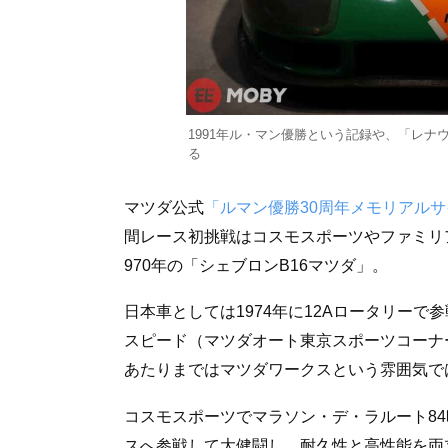
1991年ル・マン優勝という記録や、「レナ
る
マツダ公式
「ルマン優勝30周年メモリアル
間レース初挑戦はコスモスポーツやファミリ
970年の「シェブロンB16マツダ」。
日本車としては1974年に12Aロータリーで
スピード（マツダオート東京スポーツコーナー）と
あたりまではマツダワークスという雰囲気で
コスモスポーツでマラソン・デ・ラルート84
スへ参戦して大健闘し、耐久性と高性能を両