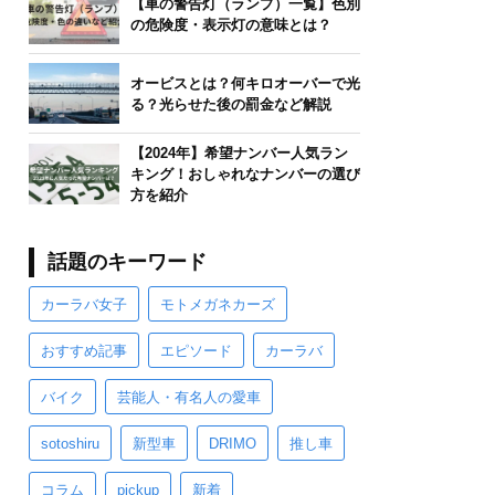
【車の警告灯（ランプ）一覧】色別
の危険度・表示灯の意味とは？
オービスとは？何キロオーバーで光
る？光らせた後の罰金など解説
【2024年】希望ナンバー人気ラン
キング！おしゃれなナンバーの選び
方を紹介
話題のキーワード
カーラバ女子
モトメガネカーズ
おすすめ記事
エピソード
カーラバ
バイク
芸能人・有名人の愛車
sotoshiru
新型車
DRIMO
推し車
コラム
pickup
新着