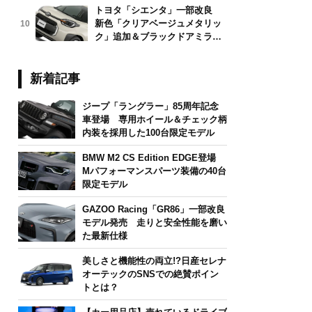
トヨタ「シエンタ」一部改良
新色「クリアベージュメタリッ
10
ク」追加＆ブラックドアミラー
採用
新着記事
ジープ「ラングラー」85周年記念
車登場 専用ホイール＆チェック柄
内装を採用した100台限定モデル
BMW M2 CS Edition EDGE登場
Mパフォーマンスパーツ装備の40台
限定モデル
GAZOO Racing「GR86」一部改良
モデル発売 走りと安全性能を磨い
た最新仕様
美しさと機能性の両立!?日産セレナ
オーテックのSNSでの絶賛ポイン
トとは？