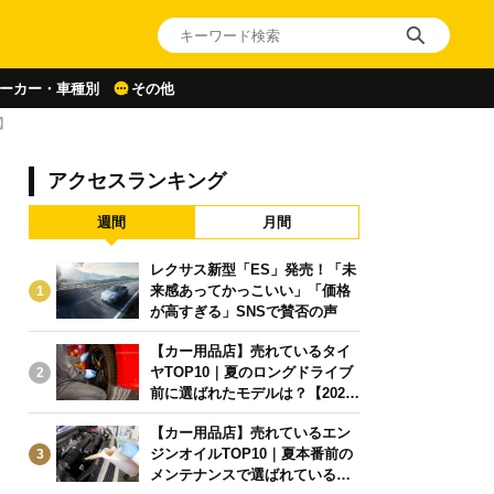
ーカー・車種別
その他
】
アクセスランキング
週間
月間
レクサス新型「ES」発売！「未
来感あってかっこいい」「価格
1
が高すぎる」SNSで賛否の声
【カー用品店】売れているタイ
ヤTOP10｜夏のロングドライブ
2
前に選ばれたモデルは？【2026
年6月版】
【カー用品店】売れているエン
ジンオイルTOP10｜夏本番前の
3
メンテナンスで選ばれている人