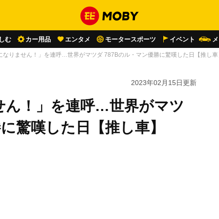
しむ
カー用品
エンタメ
モータースポーツ
イベント
メ
になりません！」を連呼…世界がマツダ 787Bのル・マン優勝に驚嘆した日【推し車
2023年02月15日
更新
せん！」を連呼…世界がマツ
優勝に驚嘆した日【推し車】