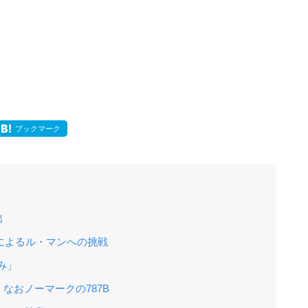
ブックマーク
出
ーによるル・マンへの挑戦
み」
なおノーマークの787B