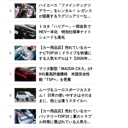
気モデルは？【2026年6月版】
ハイエース「ファインテックツ
アラー」をレンタル！ レガンス
4
が提案するラグジュアリーな移
動体験
トヨタ「ハリアー」一部改良で
HEV一本化 特別仕様車ナイト
5
シェードも進化
【カー用品店】売れているカー
ナビTOP10｜ドライブを快適に
6
する人気モデルは？【2026年6
月版】
マツダ新型「MAZDA CX-5」がI
IHS最高評価獲得 米国安全性
7
能「TSP+」を受賞
ムーヴをユーロスポーツカスタ
ム！ 日常の使いやすさはそのま
8
まに、他とは違うスタイルへ
【カー用品店】売れているカー
バッテリーTOP10｜夏のトラブ
9
ル対策に選ばれている人気モデ
ルは？【2026年6月版】