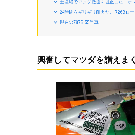
土壇場でマツダ撤退を阻止した、オ
24時間をギリギリ耐えた、R26Bロ
現在の787B 55号車
興奮してマツダを讃えま