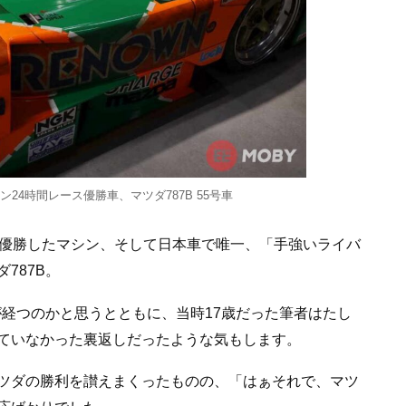
4時間レース優勝車、マツダ787B 55号車
合優勝したマシン、そして日本車で唯一、「手強いライバ
787B。
年が経つのかと思うとともに、当時17歳だった筆者はたし
ていなかった裏返しだったような気もします。
ツダの勝利を讃えまくったものの、「はぁそれで、マツ