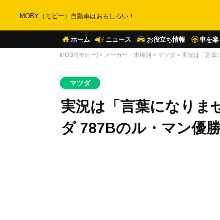
MOBY（モビー）自動車はおもしろい！
ホーム
ニュース
お役立ち情報
車を楽
MOBY[モビー]
>
メーカー・車種別
>
マツダ
>
実況は「言葉
マツダ
実況は「言葉になりま
ダ 787Bのル・マン