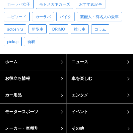
カーラバ女子
モトメガネカーズ
おすすめ記事
エピソード
カーラバ
バイク
芸能人・有名人の愛車
sotoshiru
新型車
DRIMO
推し車
コラム
pickup
新着
ホーム
ニュース
お役立ち情報
車を楽しむ
カー用品
エンタメ
モータースポーツ
イベント
メーカー・車種別
その他