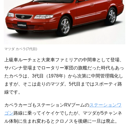
マツダ カペラ(7代目)
上級車ルーチェと大衆車ファミリアの中間車として登場、
サバンナ登場までロータリー軍団の旗艦だった時代もあっ
たカペラは、3代目（1978年）から次第に中間管理職化し
ますが、そこは走りのマツダ。5代目まではスポーティ路
線です。
カペラカーゴもステーションRVブームの
ステーションワ
ゴン
路線に乗ってイケイケでしたが、マツダが5チャンネ
ル体制に生まれ変わるとクロノスを後継に一旦は廃止。