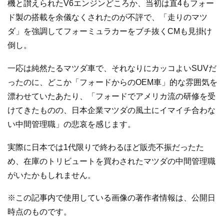
機と讃えられたV6エンジンどころか、当初は直4もフォー
ド製の搭載を余儀なくされたのが不評で、「走りのマツ
ダ」を強調してフォーミュラカーをブチ抜くCMも見掛け
倒し。
一応は純然たるマツダ車で、それなりにカッコよいSUVだ
ったのに、どこか「フォードからのOEM車」的な雰囲気を
漂わせていたあたり、「フォードでアメリカ流の研修を受
けてきたものの、日本企業マツダの風土にイマイチ合わな
い中間管理職」の悲哀を感じます。
実際に日本では1代限りで終わるほど販売不振だったた
め、在庫のトリビュートを買わされたマツダの中間管理職
がいたかもしれません。
※この記事内で使用している画像の著作者情報は、公開日
時点のものです。