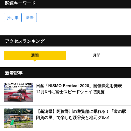
関連キーワード
推し車
新着
アクセスランキング
週間
月間
新着記事
日産「NISMO Festival 2026」開催決定を発表
12月6日に富士スピードウェイで実施
【新潟県】阿賀野川の遊覧船に乗れる！「道の駅
阿賀の里」で楽しむ渓谷美と地元グルメ