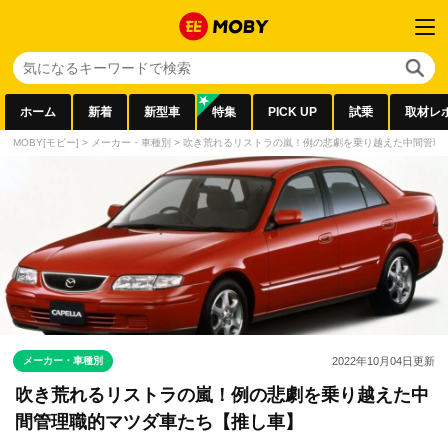
ホーム
新着
新型車
特集
PICK UP
試乗
取材レ
MOBY[モビー]
>
メーカー・車種別
>
吹き荒れるリストラの嵐！例の悲劇を乗り越えた中間管理
メーカー・車種別
2022年10月04日
更新
吹き荒れるリストラの嵐！例の悲劇を乗り越えた中
間管理職的マツダ車たち【推し車】