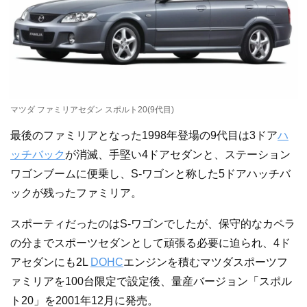
マツダ ファミリアセダン スポルト20(9代目)
最後のファミリアとなった1998年登場の9代目は3ドア
ハ
ッチバック
が消滅、手堅い4ドアセダンと、ステーション
ワゴンブームに便乗し、S-ワゴンと称した5ドアハッチバ
ックが残ったファミリア。
スポーティだったのはS-ワゴンでしたが、保守的なカペラ
の分までスポーツセダンとして頑張る必要に迫られ、4ド
アセダンにも2L
DOHC
エンジンを積むマツダスポーツフ
ァミリアを100台限定で設定後、量産バージョン「スポル
ト20」を2001年12月に発売。