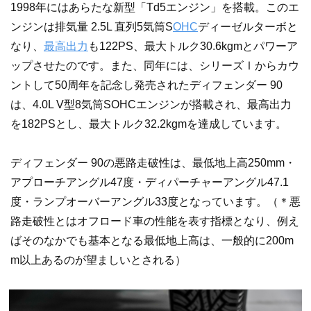
1998年にはあらたな新型「Td5エンジン」を搭載。このエ
ンジンは排気量 2.5L 直列5気筒S
OHC
ディーゼルターボと
なり、
最高出力
も122PS、最大トルク30.6kgmとパワーア
ップさせたのです。また、同年には、シリーズⅠからカウ
ントして50周年を記念し発売されたディフェンダー 90
は、4.0L V型8気筒SOHCエンジンが搭載され、最高出力
を182PSとし、最大トルク32.2kgmを達成しています。
ディフェンダー 90の悪路走破性は、最低地上高250mm・
アプローチアングル47度・ディパーチャーアングル47.1
度・ランプオーバーアングル33度となっています。（＊悪
路走破性とはオフロード車の性能を表す指標となり、例え
ばそのなかでも基本となる最低地上高は、一般的に200m
m以上あるのが望ましいとされる）