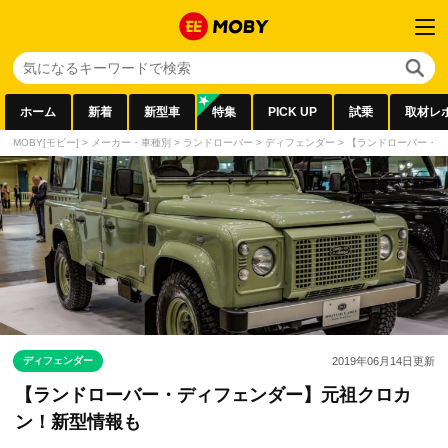
ホーム
新着
新型車
特集
PICK UP
試乗
取材レ
MOBY[モビー]
>
メーカー・車種別
>
ランドローバー
>
ディフェンダー
>
【ランドローバー・デ
ディフェンダー
2019年06月14日
更新
【ランドローバー・ディフェンダー】元祖クロカ
ン！新型情報も