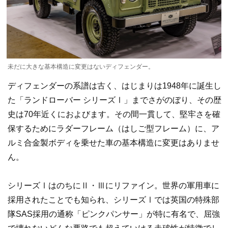
未だに大きな基本構造に変更はないディフェンダー。
ディフェンダーの系譜は古く、はじまりは1948年に誕生し
た「ランドローバー シリーズⅠ」までさがのぼり、その歴
史は70年近くにおよびます。その間一貫して、堅牢さを確
保するためにラダーフレーム（はしご型フレーム）に、ア
ルミ合金製ボディを乗せた車の基本構造に変更はありませ
ん。
シリーズⅠはのちにⅡ・Ⅲにリファイン。世界の軍用車に
採用されたことでも知られ、シリーズⅠでは英国の特殊部
隊SAS採用の通称「ピンクパンサー」が特に有名で、屈強