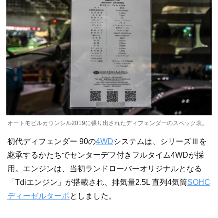
オートモビルカウンシル2019に張り出されたディフェンダーのスペック表。
初代ディフェンダー 90の
4WD
システムは、シリーズⅢを
継承するかたちでセンターデフ付きフルタイム4WDが採
用。エンジンは、当初ランドローバーオリジナルとなる
「Tdiエンジン」が搭載され、排気量2.5L 直列4気筒
SOHC
ディーゼル
ターボ
としました。