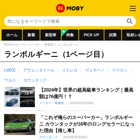
ホーム
新着
新型車
特集
PICK UP
試乗
取材レ
MOBY[モビー]
>
メーカー・車種別
>
ランボルギーニ
ランボルギーニ（1ページ目）
LM002
アヴェンタドール
イスレロ
ヴェネーノ
ウラカン
ウルス
カウンタック
【2024年】世界の超高級車ランキング｜最高
額は76億円！？
メーカー・車種別
2024年02月28日
「これぞ俺らのスーパーカー」ランボルギー
ニ カウンタックが16年のロングセラーになっ
た理由【推し車】
カウンタック
2023年05月04日