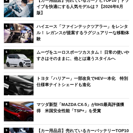
【カー用品店】売れているカーナビTOP10｜ドラ
イブを快適にする人気モデルは？【2026年6月
版】
ハイエース「ファインテックツアラー」をレンタ
5
ル！ レガンスが提案するラグジュアリーな移動体
験
ムーヴをユーロスポーツカスタム！ 日常の使いや
6
すさはそのままに、他とは違うスタイルへ
トヨタ「ハリアー」一部改良でHEV一本化 特別
7
仕様車ナイトシェードも進化
マツダ新型「MAZDA CX-5」がIIHS最高評価獲
8
得 米国安全性能「TSP+」を受賞
【カー用品店】売れているカーバッテリーTOP10
9