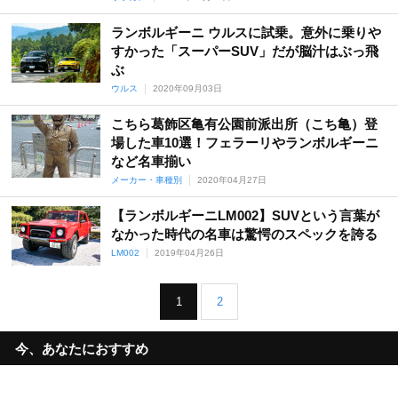
ランボルギーニ ウルスに試乗。意外に乗りや
すかった「スーパーSUV」だが脳汁はぶっ飛
ぶ
ウルス
2020年09月03日
こちら葛飾区亀有公園前派出所（こち亀）登
場した車10選！フェラーリやランボルギーニ
など名車揃い
メーカー・車種別
2020年04月27日
【ランボルギーニLM002】SUVという言葉が
なかった時代の名車は驚愕のスペックを誇る
LM002
2019年04月26日
1
2
今、あなたにおすすめ