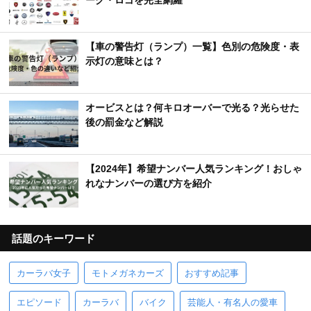
ーク・ロゴを完全網羅
【車の警告灯（ランプ）一覧】色別の危険度・表
示灯の意味とは？
オービスとは？何キロオーバーで光る？光らせた
後の罰金など解説
【2024年】希望ナンバー人気ランキング！おしゃ
れなナンバーの選び方を紹介
話題のキーワード
カーラバ女子
モトメガネカーズ
おすすめ記事
エピソード
カーラバ
バイク
芸能人・有名人の愛車