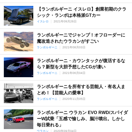
【ランボルギーニ イスレロ】創業初期のクラ
シック・ランボは本格派GTカー
イスレロ
2021年09月26日
ランボルギーニでジャンプ！オフローダーに
魔改造されたウラカンがすごい
ランボルギーニ
2021年08月03日
ランボルギーニ・カウンタックが復活するな
ら？新型を大胆予想したCGが凄い
ランボルギーニ
2021年06月04日
ランボルギーニを所有する芸能人・有名人ま
とめ！【芸能人の愛車】
ランボルギーニ
2020年11月05日
ランボルギーニ ウラカン EVO RWD/スパイダ
ーW試乗「五感で愉しみ、脳汁噴出。しかし
毎日乗れる」
ウラカン
2020年09月04日