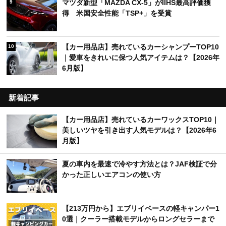
マツダ新型「MAZDA CX-5」がIIHS最高評価獲
9
得 米国安全性能「TSP+」を受賞
【カー用品店】売れているカーシャンプーTOP10
10
｜愛車をきれいに保つ人気アイテムは？【2026年
6月版】
新着記事
【カー用品店】売れているカーワックスTOP10｜
美しいツヤを引き出す人気モデルは？【2026年6
月版】
夏の車内を最速で冷やす方法とは？JAF検証で分
かった正しいエアコンの使い方
【213万円から】エブリイベースの軽キャンパー1
0選｜クーラー搭載モデルからロングセラーまで