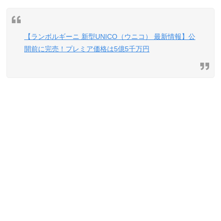
【ランボルギーニ 新型UNICO（ウニコ） 最新情報】公
開前に完売！プレミア価格は5億5千万円