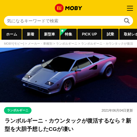
ホーム
新着
新型車
特集
PICK UP
試乗
取材レ
MOBY[モビー]
>
メーカー・車種別
>
ランボルギーニ
>
ランボルギーニ・カウンタックが復活す
ランボルギーニ
2021年06月04日
更新
ランボルギーニ・カウンタックが復活するなら？新
型を大胆予想したCGが凄い