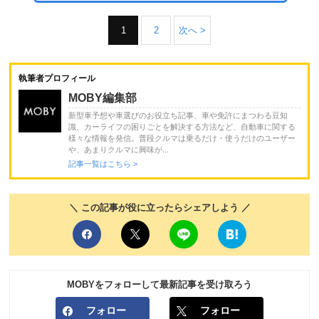
1
2
次へ >
執筆者プロフィール
MOBY編集部
新型車予想や車選びのお役立ち記事、車や免許にまつわる豆知
識、カーライフの困りごとを解決する方法など、自動車に関する
様々な情報を発信。普段クルマは乗るだけ・使うだけのユーザー
や、あまりクルマに興味が...
記事一覧はこちら >
＼ この記事が役に立ったらシェアしよう ／
MOBYをフォローして最新記事を受け取ろう
フォロー
フォロー