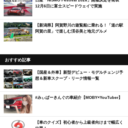
日産「NISMO Festival 2026」開催決定を発表
12月6日に富士スピードウェイで実施
【新潟県】阿賀野川の遊覧船に乗れる！「道の駅
阿賀の里」で楽しむ渓谷美と地元グルメ
おすすめ記事
【国産＆外車】新型デビュー・モデルチェンジ予
想＆新車スクープ・リーク情報一覧
#みぃぱーきんぐの車紹介【MOBY×YouTuber】
【車のクイズ】初心者から上級者向けまで幅広く