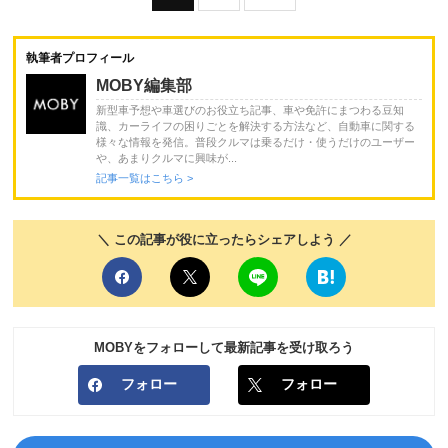
執筆者プロフィール
MOBY編集部
新型車予想や車選びのお役立ち記事、車や免許にまつわる豆知
識、カーライフの困りごとを解決する方法など、自動車に関する
様々な情報を発信。普段クルマは乗るだけ・使うだけのユーザー
や、あまりクルマに興味が...
記事一覧はこちら >
＼ この記事が役に立ったらシェアしよう ／
MOBYをフォローして最新記事を受け取ろう
フォロー
フォロー