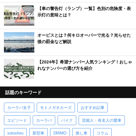
【車の警告灯（ランプ）一覧】色別の危険度・表
示灯の意味とは？
オービスとは？何キロオーバーで光る？光らせた
後の罰金など解説
【2024年】希望ナンバー人気ランキング！おしゃ
れなナンバーの選び方を紹介
話題のキーワード
カーラバ女子
モトメガネカーズ
おすすめ記事
エピソード
カーラバ
バイク
芸能人・有名人の愛車
sotoshiru
新型車
DRIMO
推し車
コラム