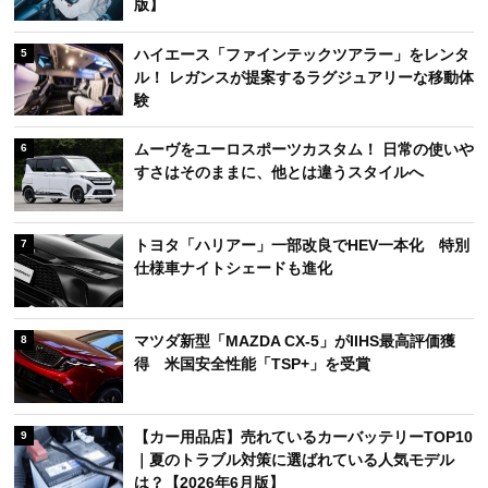
版】
ハイエース「ファインテックツアラー」をレンタ
5
ル！ レガンスが提案するラグジュアリーな移動体
験
ムーヴをユーロスポーツカスタム！ 日常の使いや
6
すさはそのままに、他とは違うスタイルへ
トヨタ「ハリアー」一部改良でHEV一本化 特別
7
仕様車ナイトシェードも進化
マツダ新型「MAZDA CX-5」がIIHS最高評価獲
8
得 米国安全性能「TSP+」を受賞
【カー用品店】売れているカーバッテリーTOP10
9
｜夏のトラブル対策に選ばれている人気モデル
は？【2026年6月版】