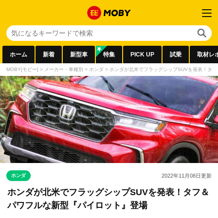
ホーム
新着
新型車
特集
PICK UP
試乗
取材レ
MOBY[モビー]
>
メーカー・車種別
>
ホンダ
>
ホンダが北米でフラッグシップSUVを発表！タ
ホンダ
2022年11月08日
更新
ホンダが北米でフラッグシップSUVを発表！タフ＆
パワフルな新型『パイロット』登場