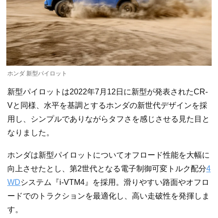
ホンダ 新型パイロット
新型パイロットは2022年7月12日に新型が発表されたCR-
Vと同様、水平を基調とするホンダの新世代デザインを採
用し、シンプルでありながらタフさを感じさせる見た目と
なりました。
ホンダは新型パイロットについてオフロード性能を大幅に
向上させたとし、第2世代となる電子制御可変トルク配分
4
WD
システム『i-VTM4』を採用。滑りやすい路面やオフロ
ードでのトラクションを最適化し、高い走破性を発揮しま
す。