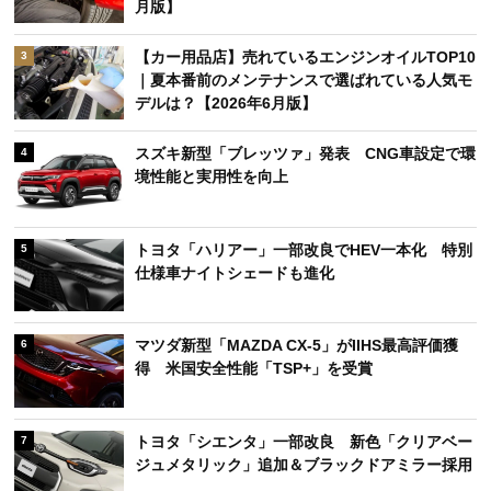
月版】
【カー用品店】売れているエンジンオイルTOP10
3
｜夏本番前のメンテナンスで選ばれている人気モ
デルは？【2026年6月版】
スズキ新型「ブレッツァ」発表 CNG車設定で環
4
境性能と実用性を向上
トヨタ「ハリアー」一部改良でHEV一本化 特別
5
仕様車ナイトシェードも進化
マツダ新型「MAZDA CX-5」がIIHS最高評価獲
6
得 米国安全性能「TSP+」を受賞
トヨタ「シエンタ」一部改良 新色「クリアベー
7
ジュメタリック」追加＆ブラックドアミラー採用