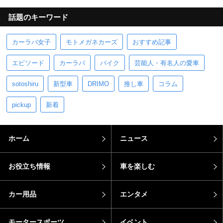
話題のキーワード
カーラバ女子
モトメガネカーズ
おすすめ記事
エピソード
カーラバ
バイク
芸能人・有名人の愛車
sotoshiru
新型車
DRIMO
推し車
コラム
pickup
新着
ホーム
ニュース
お役立ち情報
車を楽しむ
カー用品
エンタメ
モータースポーツ
イベント