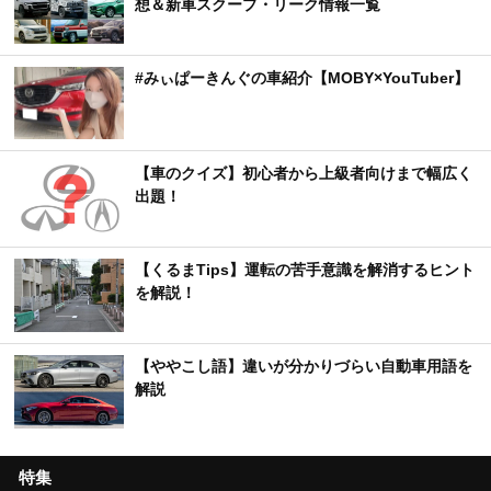
想＆新車スクープ・リーク情報一覧
#みぃぱーきんぐの車紹介【MOBY×YouTuber】
【車のクイズ】初心者から上級者向けまで幅広く
出題！
【くるまTips】運転の苦手意識を解消するヒント
を解説！
【ややこし語】違いが分かりづらい自動車用語を
解説
特集