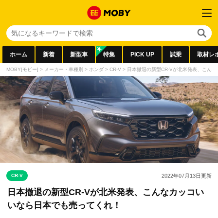
ホーム
新着
新型車
特集
PICK UP
試乗
取材レ
MOBY[モビー]
>
メーカー・車種別
>
ホンダ
>
CR-V
>
日本撤退の新型CR-Vが北米発表、こん
CR-V
2022年07月13日
更新
日本撤退の新型CR-Vが北米発表、こんなカッコい
いなら日本でも売ってくれ！