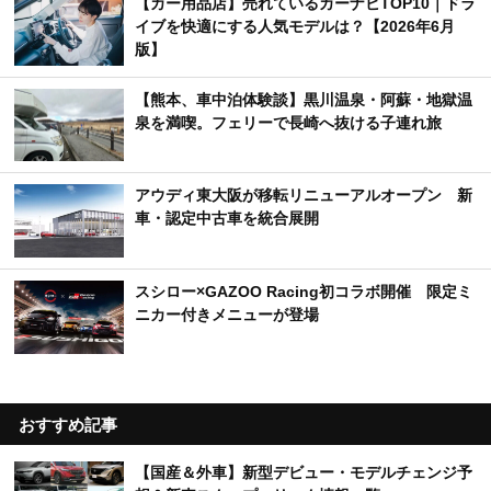
【カー用品店】売れているカーナビTOP10｜ドラ
イブを快適にする人気モデルは？【2026年6月
版】
【熊本、車中泊体験談】黒川温泉・阿蘇・地獄温
泉を満喫。フェリーで長崎へ抜ける子連れ旅
アウディ東大阪が移転リニューアルオープン 新
車・認定中古車を統合展開
スシロー×GAZOO Racing初コラボ開催 限定ミ
ニカー付きメニューが登場
おすすめ記事
【国産＆外車】新型デビュー・モデルチェンジ予