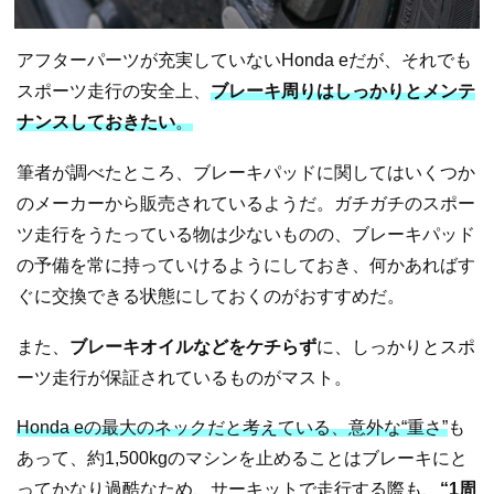
アフターパーツが充実していないHonda eだが、それでも
スポーツ走行の安全上、
ブレーキ周りはしっかりとメンテ
ナンスしておきたい
。
筆者が調べたところ、ブレーキパッドに関してはいくつか
のメーカーから販売されているようだ。ガチガチのスポー
ツ走行をうたっている物は少ないものの、ブレーキパッド
の予備を常に持っていけるようにしておき、何かあればす
ぐに交換できる状態にしておくのがおすすめだ。
また、
ブレーキオイルなどをケチらず
に、しっかりとスポ
ーツ走行が保証されているものがマスト。
Honda eの最大のネックだと考えている、意外な“重さ”
も
あって、約1,500kgのマシンを止めることはブレーキにと
ってかなり過酷なため、サーキットで走行する際も、
“1周