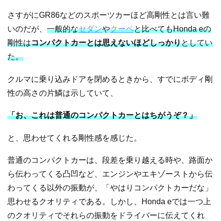
さすがにGR86などのスポーツカーほど高剛性とは言い難
いのだが、
一般的な
セダン
や
クーペ
と比べてもHonda eの
剛性は
コンパクトカーとは思えないほどしっかり
としてい
た。
クルマに乗り込みドアを閉めるときから、すでにボディ剛
性の高さの片鱗は示していて、
「お、これは普通のコンパクトカーとはちがうぞ？」
と、思わせてくれる剛性感を感じた。
普通のコンパクトカーは、段差を乗り越える時や、路面か
ら伝わってくる凸凹など、エンジンやエキゾーストから伝
わってくる以外の振動が、「やはりコンパクトカーだな」
思わせるクオリティである。しかし、Honda eでは一つ上
のクオリティでそれらの振動をドライバーに伝えてくれ