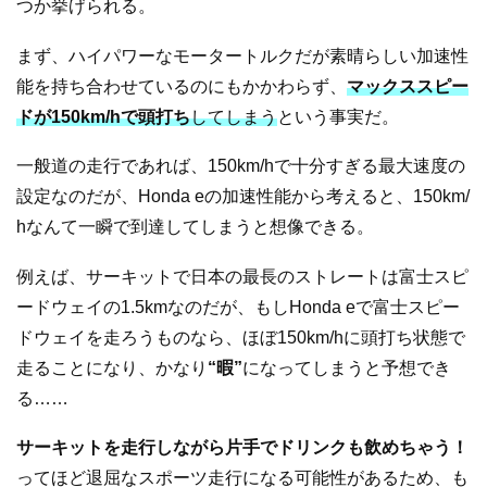
つか挙げられる。
まず、ハイパワーなモータートルクだが素晴らしい加速性
能を持ち合わせているのにもかかわらず、
マ
ックススピー
ドが150km/hで頭打ち
してしまう
という事実だ。
一般道の走行であれば、150km/hで十分すぎる最大速度の
設定なのだが、Honda eの加速性能から考えると、150km/
hなんて一瞬で到達してしまうと想像できる。
例えば、サーキットで日本の最長のストレートは富士スピ
ードウェイの1.5kmなのだが、もしHonda eで富士スピー
ドウェイを走ろうものなら、ほぼ150km/hに頭打ち状態で
走ることになり、かなり
“暇”
になってしまうと予想でき
る……
サーキットを走行しながら片手でドリンクも飲めちゃう！
ってほど退屈なスポーツ走行になる可能性があるため、も