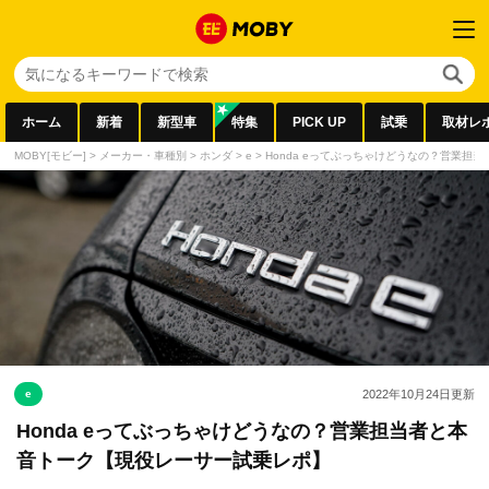
ホーム
新着
新型車
特集
PICK UP
試乗
取材レ
MOBY[モビー]
>
メーカー・車種別
>
ホンダ
>
e
>
Honda eってぶっちゃけどうなの？営業担
e
2022年10月24日
更新
Honda eってぶっちゃけどうなの？営業担当者と本
音トーク【現役レーサー試乗レポ】