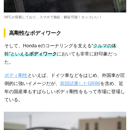
NFCが搭載しており、スマホで施錠・解錠可能！カッコいい！
高剛性なボディワーク
そして、Honda eのコーナリングを支える“
クルマの体
幹”といえる
ボディワーク
においても非常に好印象だっ
た。
ボディ剛性
といえば、ドイツ車などをはじめ、外国車が圧
倒的に強いイメージだが、
前回試乗したGR86
を含め、近
年の国産車もすばらしいボディ剛性をもって市場に登場し
ている。