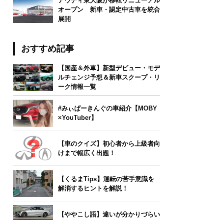
アウディ東大阪が移転リニューアル
オープン 新車・認定中古車を統合
展開
おすすめ記事
【国産＆外車】新型デビュー・モデ
ルチェンジ予想＆新車スクープ・リ
ーク情報一覧
#みぃぱーきんぐの車紹介【MOBY
×YouTuber】
【車のクイズ】初心者から上級者向
けまで幅広く出題！
【くるまTips】運転の苦手意識を
解消するヒントを解説！
【ややこし語】違いが分かりづらい