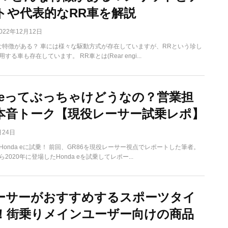
トや代表的なRR車を解説
022年12月12日
な特徴がある？ 車には様々な駆動方式が存在していますが、RRという珍し
る車も存在しています。 RR車とは(Rear engi...
a eってぶっちゃけどうなの？営業担
本音トーク【現役レーサー試乗レポ】
月24日
onda eに試乗！ 前回、GR86を現役レーサー視点でレポートした筆者。
2020年に登場したHonda eを試乗してレポー...
ーサーがおすすめするスポーツタイ
選！街乗りメインユーザー向けの商品