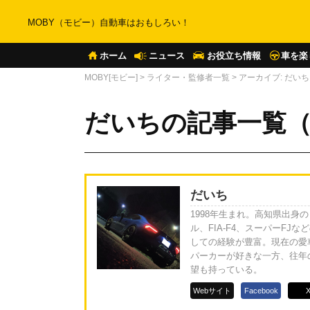
MOBY（モビー）自動車はおもしろい！
ホーム
ニュース
お役立ち情報
車を楽
MOBY[モビー]
>
ライター・監修者一覧
>
アーカイブ: だいち
だいちの記事一覧（
だいち
1998年生まれ。高知県出
ル、FIA-F4、スーパーF
しての経験が豊富。現在の愛
パーカーが好きな一方、往年
望も持っている。
Webサイト
Facebook