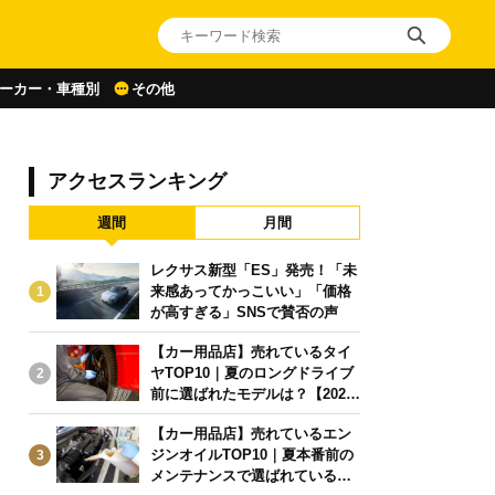
ーカー・車種別
その他
アクセスランキング
週間
月間
レクサス新型「ES」発売！「未
来感あってかっこいい」「価格
1
が高すぎる」SNSで賛否の声
【カー用品店】売れているタイ
ヤTOP10｜夏のロングドライブ
2
前に選ばれたモデルは？【2026
年6月版】
【カー用品店】売れているエン
ジンオイルTOP10｜夏本番前の
3
メンテナンスで選ばれている人