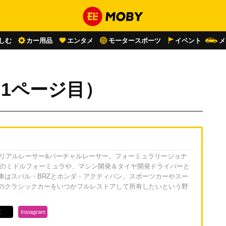
しむ
カー用品
エンタメ
モータースポーツ
イベント
メ
1ページ目）
身のリアルレーサー&バーチャルレーサー。フォーミュラリージョナ
Jなどのミドルフォーミュラや、マシン開発＆タイヤ開発ドライバーと
車はスバル・BRZとホンダ・アクティバン。スポーツカーやスー
のクラシックカーをいつかフルレストアして所有したいという野
X
Instagram