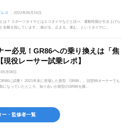
ドレス
2022年06月24日
とは？ スポーツタイヤとはエコタイヤなどと比べ、運動性能が引き上げら
と全般を指しています。 曲がる、止まる、進む、というタイヤに...
ーナー必見！GR86への乗り換えは「焦
【現役レーサー試乗レポ】
年05月08日
R86に試乗！ 2021年末に登場した新型「GR86」。旧型86オーナーでも
気になっていたところ、知り合いが新型のGR86を購...
ター・監修者一覧