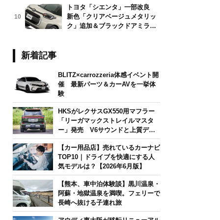
トヨタ「シエンタ」一部改良
新色「クリアベージュメタリッ
10
ク」追加＆ブラックドアミラー
採用
新着記事
BLITZ×carrozzeria体感イベント開
催 最新パーツ＆カーAVを一挙体
験
HKSがレクサスGX550用マフラー
「リーガマックストレイルマスタ
ー」発売 V6サウンドと上質デザ
インを両立
【カー用品店】売れているカーナビ
TOP10｜ドライブを快適にする人
気モデルは？【2026年6月版】
【熊本、車中泊体験談】黒川温泉・
阿蘇・地獄温泉を満喫。フェリーで
長崎へ抜ける子連れ旅