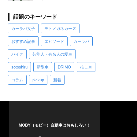
話題のキーワード
カーラバ女子
モトメガネカーズ
おすすめ記事
エピソード
カーラバ
バイク
芸能人・有名人の愛車
sotoshiru
新型車
DRIMO
推し車
コラム
pickup
新着