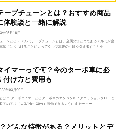
テープチューンとは？おすすめ商品
に体験談と一緒に解説
23年05月18日
ューンとは？ アルミテープチューンとは、金属のひとつであるアルミが含
車体にはりつけることによってクルマ本来の性能を引き出すことを...
タイマーって何？今のターボ車に必
り付け方と費用も
023年03月09日
とは？ ターボタイマーとはターボ車のエンジンをイグニッションをOFFに
時間の間は（大体1分～30分）稼働できるようにするチューニ...
は？どんな特徴がある？メリットとデ