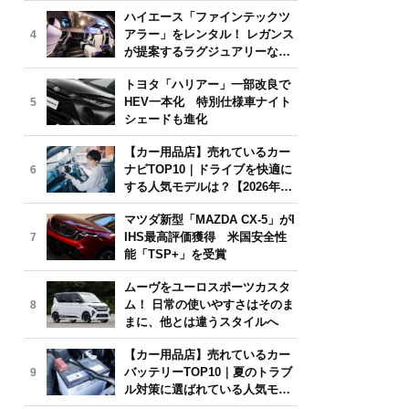
気モデルは？【2026年6月版】
ハイエース「ファインテックツ
アラー」をレンタル！ レガンス
4
が提案するラグジュアリーな移
動体験
トヨタ「ハリアー」一部改良で
HEV一本化 特別仕様車ナイト
5
シェードも進化
【カー用品店】売れているカー
ナビTOP10｜ドライブを快適に
6
する人気モデルは？【2026年6
月版】
マツダ新型「MAZDA CX-5」がI
IHS最高評価獲得 米国安全性
7
能「TSP+」を受賞
ムーヴをユーロスポーツカスタ
ム！ 日常の使いやすさはそのま
8
まに、他とは違うスタイルへ
【カー用品店】売れているカー
バッテリーTOP10｜夏のトラブ
9
ル対策に選ばれている人気モデ
ルは？【2026年6月版】