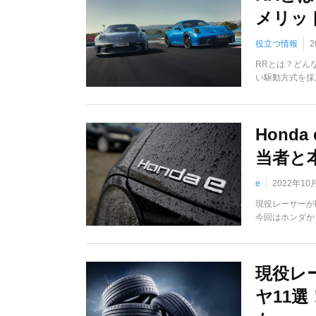
メリッ
役立つ情報
2
RRとは？どん
い駆動方式を採用す
Hond
当者と
e
2022年10
現役レーサーがH
今回はホンダから
現役レ
ヤ11