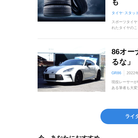
も
タイヤ･スタッ
スポーツタイヤ
れたタイヤのこ
86オ
るな」
GR86
2022
現役レーサーがG
ある筆者も大変
ライ