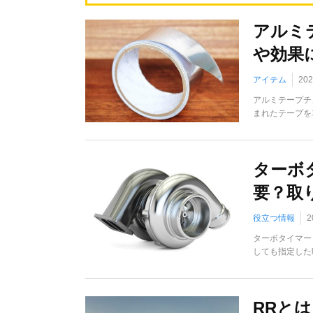
アルミ
や効果
アイテム
20
アルミテープチ
まれたテープを
ターボ
要？取
役立つ情報
2
ターボタイマー
しても指定した
RRと