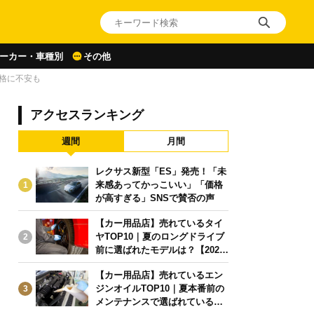
ーカー・車種別
その他
格に不安も
アクセスランキング
週間
月間
レクサス新型「ES」発売！「未
来感あってかっこいい」「価格
1
が高すぎる」SNSで賛否の声
【カー用品店】売れているタイ
ヤTOP10｜夏のロングドライブ
2
前に選ばれたモデルは？【2026
年6月版】
【カー用品店】売れているエン
ジンオイルTOP10｜夏本番前の
3
メンテナンスで選ばれている人