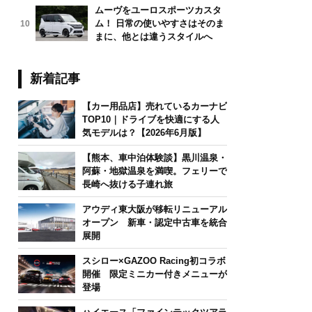
ムーヴをユーロスポーツカスタ
ム！ 日常の使いやすさはそのま
10
まに、他とは違うスタイルへ
新着記事
【カー用品店】売れているカーナビ
TOP10｜ドライブを快適にする人
気モデルは？【2026年6月版】
【熊本、車中泊体験談】黒川温泉・
阿蘇・地獄温泉を満喫。フェリーで
長崎へ抜ける子連れ旅
アウディ東大阪が移転リニューアル
オープン 新車・認定中古車を統合
展開
スシロー×GAZOO Racing初コラボ
開催 限定ミニカー付きメニューが
登場