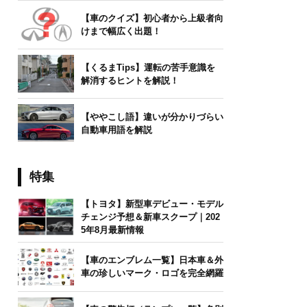
【車のクイズ】初心者から上級者向
けまで幅広く出題！
【くるまTips】運転の苦手意識を
解消するヒントを解説！
【ややこし語】違いが分かりづらい
自動車用語を解説
特集
【トヨタ】新型車デビュー・モデル
チェンジ予想＆新車スクープ｜202
5年8月最新情報
【車のエンブレム一覧】日本車＆外
車の珍しいマーク・ロゴを完全網羅