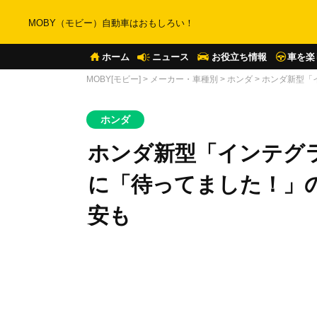
MOBY（モビー）自動車はおもしろい！
ホーム
ニュース
お役立ち情報
車を楽
MOBY[モビー]
>
メーカー・車種別
>
ホンダ
>
ホンダ新型「
ホンダ
ホンダ新型「インテグ
に「待ってました！」
安も