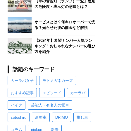
【車の警告灯（ランプ）一覧】色別
の危険度・表示灯の意味とは？
オービスとは？何キロオーバーで光
る？光らせた後の罰金など解説
【2024年】希望ナンバー人気ラン
キング！おしゃれなナンバーの選び
方を紹介
話題のキーワード
カーラバ女子
モトメガネカーズ
おすすめ記事
エピソード
カーラバ
バイク
芸能人・有名人の愛車
sotoshiru
新型車
DRIMO
推し車
コラム
pickup
新着