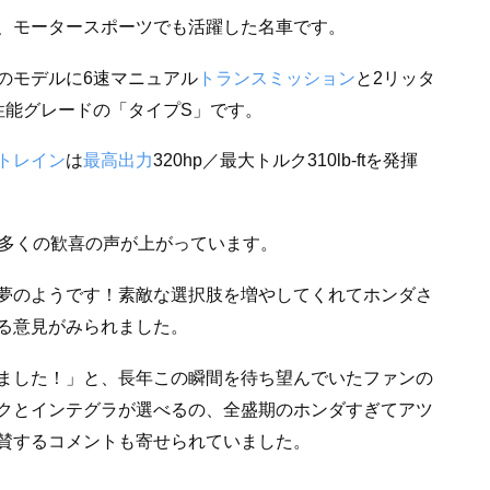
、モータースポーツでも活躍した名車です。
のモデルに6速マニュアル
トランスミッション
と2リッタ
性能グレードの「タイプS」です。
トレイン
は
最高出力
320hp／最大トルク310lb-ftを発揮
、多くの歓喜の声が上がっています。
夢のようです！素敵な選択肢を増やしてくれてホンダさ
る意見がみられました。
ました！」と、長年この瞬間を待ち望んでいたファンの
クとインテグラが選べるの、全盛期のホンダすぎてアツ
賛するコメントも寄せられていました。