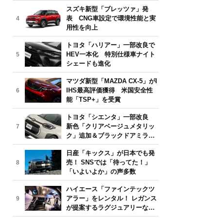
気モデルは？【2026年6月版】
スズキ新型「ブレッツァ」発
表 CNG車設定で環境性能と実
4
用性を向上
トヨタ「ハリアー」一部改良で
HEV一本化 特別仕様車ナイト
5
シェードも進化
マツダ新型「MAZDA CX-5」がI
IHS最高評価獲得 米国安全性
6
能「TSP+」を受賞
トヨタ「シエンタ」一部改良
新色「クリアベージュメタリッ
7
ク」追加＆ブラックドアミラー
採用
日産「キックス」が日本でも発
売！ SNSでは「待ってた！」
8
「いよいよか」の声多数
ハイエース「ファインテックツ
アラー」をレンタル！ レガンス
9
が提案するラグジュアリーな移
動体験