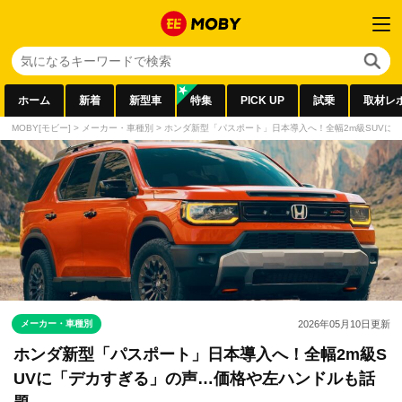
ホーム
新着
新型車
特集
PICK UP
試乗
取材レ
MOBY[モビー]
>
メーカー・車種別
>
ホンダ新型「パスポート」日本導入へ！全幅2m級SUVに
メーカー・車種別
2026年05月10日
更新
ホンダ新型「パスポート」日本導入へ！全幅2m級S
UVに「デカすぎる」の声…価格や左ハンドルも話