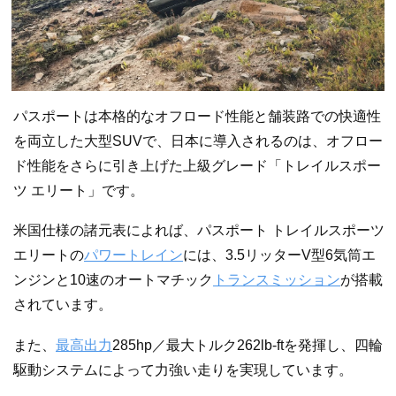
パスポートは本格的なオフロード性能と舗装路での快適性
を両立した大型SUVで、日本に導入されるのは、オフロー
ド性能をさらに引き上げた上級グレード「トレイルスポー
ツ エリート」です。
米国仕様の諸元表によれば、パスポート トレイルスポーツ
エリートの
パワートレイン
には、3.5リッターV型6気筒エ
ンジンと10速のオートマチック
トランスミッション
が搭載
されています。
また、
最高出力
285hp／最大トルク262lb-ftを発揮し、四輪
駆動システムによって力強い走りを実現しています。