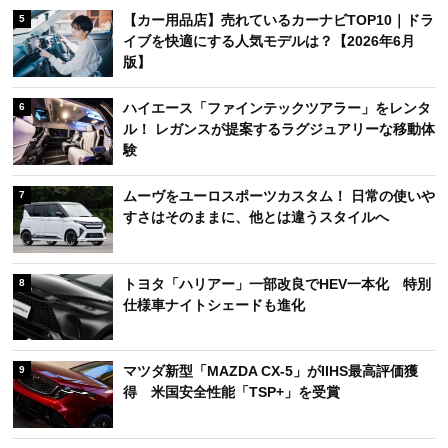
【カー用品店】売れているカーナビTOP10｜ドラ
5
イブを快適にする人気モデルは？【2026年6月
版】
ハイエース「ファインテックツアラー」をレンタ
6
ル！ レガンスが提案するラグジュアリーな移動体
験
ムーヴをユーロスポーツカスタム！ 日常の使いや
7
すさはそのままに、他とは違うスタイルへ
トヨタ「ハリアー」一部改良でHEV一本化 特別
8
仕様車ナイトシェードも進化
マツダ新型「MAZDA CX-5」がIIHS最高評価獲
9
得 米国安全性能「TSP+」を受賞