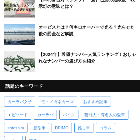
示灯の意味とは？
オービスとは？何キロオーバーで光る？光らせた
後の罰金など解説
【2024年】希望ナンバー人気ランキング！おしゃ
れなナンバーの選び方を紹介
話題のキーワード
カーラバ女子
モトメガネカーズ
おすすめ記事
エピソード
カーラバ
バイク
芸能人・有名人の愛車
sotoshiru
新型車
DRIMO
推し車
コラム