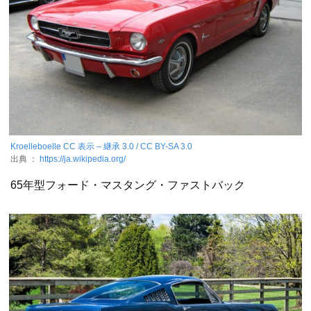
Kroelleboelle
CC 表示 – 継承 3.0 / CC BY-SA 3.0
出典 ：
https://ja.wikipedia.org/
65年型フォード・マスタング・ファストバック