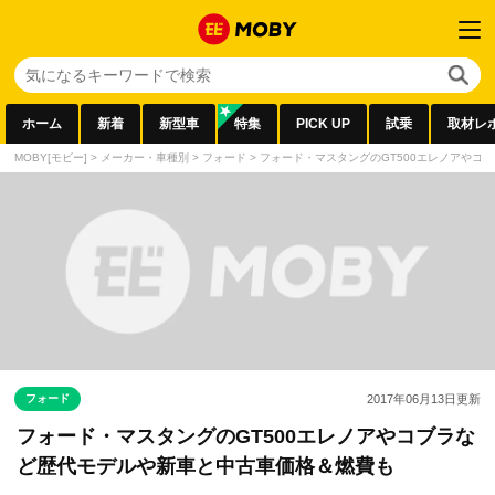
ホーム
新着
新型車
特集
PICK UP
試乗
取材レ
MOBY[モビー]
>
メーカー・車種別
>
フォード
>
フォード・マスタングのGT500エレノアやコ
フォード
2017年06月13日
更新
フォード・マスタングのGT500エレノアやコブラな
ど歴代モデルや新車と中古車価格＆燃費も