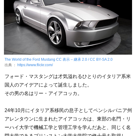
The World of the Ford Mustang
CC 表示 – 継承 2.0 / CC BY-SA 2.0
出典 ：
https://www.flickr.com/
フォード・マスタングは才気溢れるひとりのイタリア系米
国人のアイデアによって誕生しました。
その男の名はリー・アイアコッカ。
24年10月にイタリア系移民の息子としてペンシルバニア州
アレンタウンに生まれたアイアコッカは、東部の名門・リ
ーハイ大学で機械工学と管理工学を学んだあと、同じく名
門大学であるプリンストン大学大学院で修士号を取得し、