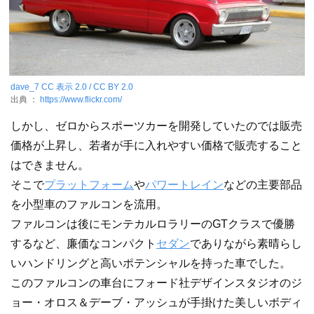
dave_7
CC 表示 2.0 / CC BY 2.0
出典 ：
https://www.flickr.com/
しかし、ゼロからスポーツカーを開発していたのでは販売
価格が上昇し、若者が手に入れやすい価格で販売すること
はできません。
そこで
プラットフォーム
や
パワートレイン
などの主要部品
を小型車のファルコンを流用。
ファルコンは後にモンテカルロラリーのGTクラスで優勝
するなど、廉価なコンパクト
セダン
でありながら素晴らし
いハンドリングと高いポテンシャルを持った車でした。
このファルコンの車台にフォード社デザインスタジオのジ
ョー・オロス＆デーブ・アッシュが手掛けた美しいボディ