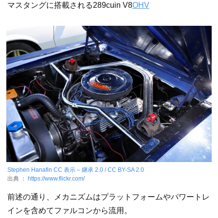
マスタングに搭載される289cuin V8
OHV
Stephen Hanafin
CC 表示 – 継承 2.0 / CC BY-SA 2.0
出典 ：
https://www.flickr.com/
前述の通り、メカニズムはプラットフォームやパワートレ
インを含めてファルコンから流用。