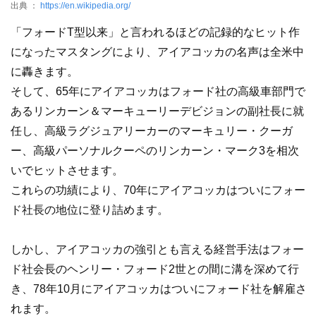
出典 ：
https://en.wikipedia.org/
「フォードT型以来」と言われるほどの記録的なヒット作
になったマスタングにより、アイアコッカの名声は全米中
に轟きます。
そして、65年にアイアコッカはフォード社の高級車部門で
あるリンカーン＆マーキューリーデビジョンの副社長に就
任し、高級ラグジュアリーカーのマーキュリー・クーガ
ー、高級パーソナルクーペのリンカーン・マーク3を相次
いでヒットさせます。
これらの功績により、70年にアイアコッカはついにフォー
ド社長の地位に登り詰めます。
しかし、アイアコッカの強引とも言える経営手法はフォー
ド社会長のヘンリー・フォード2世との間に溝を深めて行
き、78年10月にアイアコッカはついにフォード社を解雇さ
れます。