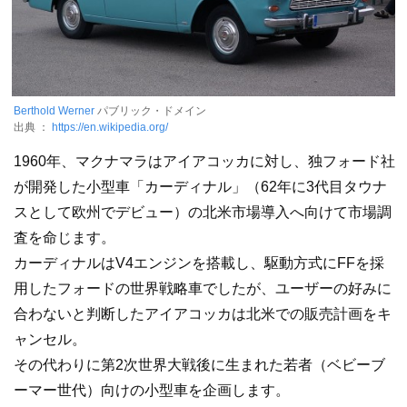
Berthold Werner
パブリック・ドメイン
出典 ：
https://en.wikipedia.org/
1960年、マクナマラはアイアコッカに対し、独フォード社
が開発した小型車「カーディナル」（62年に3代目タウナ
スとして欧州でデビュー）の北米市場導入へ向けて市場調
査を命じます。
カーディナルはV4エンジンを搭載し、駆動方式にFFを採
用したフォードの世界戦略車でしたが、ユーザーの好みに
合わないと判断したアイアコッカは北米での販売計画をキ
ャンセル。
その代わりに第2次世界大戦後に生まれた若者（ベビーブ
ーマー世代）向けの小型車を企画します。