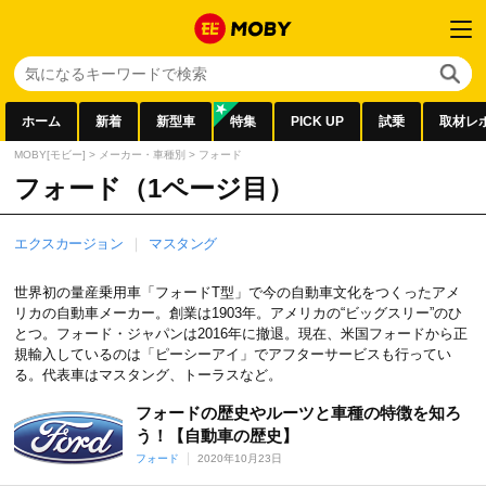
ホーム
新着
新型車
特集
PICK UP
試乗
取材レ
MOBY[モビー]
>
メーカー・車種別
>
フォード
フォード（1ページ目）
エクスカージョン
マスタング
世界初の量産乗用車「フォードT型」で今の自動車文化をつくったアメ
リカの自動車メーカー。創業は1903年。アメリカの“ビッグスリー”のひ
とつ。フォード・ジャパンは2016年に撤退。現在、米国フォードから正
規輸入しているのは「ピーシーアイ」でアフターサービスも行ってい
る。代表車はマスタング、トーラスなど。
フォードの歴史やルーツと車種の特徴を知ろ
う！【自動車の歴史】
フォード
2020年10月23日