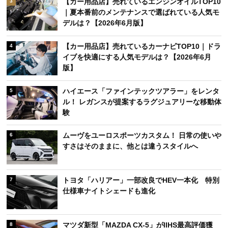
【カー用品店】売れているエンジンオイルTOP10
3
｜夏本番前のメンテナンスで選ばれている人気モ
デルは？【2026年6月版】
【カー用品店】売れているカーナビTOP10｜ドラ
4
イブを快適にする人気モデルは？【2026年6月
版】
ハイエース「ファインテックツアラー」をレンタ
5
ル！ レガンスが提案するラグジュアリーな移動体
験
ムーヴをユーロスポーツカスタム！ 日常の使いや
6
すさはそのままに、他とは違うスタイルへ
トヨタ「ハリアー」一部改良でHEV一本化 特別
7
仕様車ナイトシェードも進化
マツダ新型「MAZDA CX-5」がIIHS最高評価獲
8