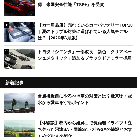
得 米国安全性能「TSP+」を受賞
【カー用品店】売れているカーバッテリーTOP10
9
｜夏のトラブル対策に選ばれている人気モデル
は？【2026年6月版】
トヨタ「シエンタ」一部改良 新色「クリアベー
10
ジュメタリック」追加＆ブラックドアミラー採用
新着記事
台風接近前にやるべき車の対策とは？飛来物・冠
水から愛車を守るポイント
【体験談】都内から姫路まで長距離ドライブ！立
ち寄った沼津SA・岡崎SA・刈谷SAの施設とおす
すめグルメを紹介