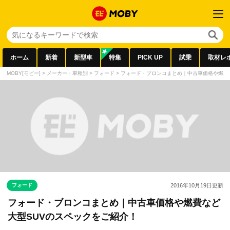
ホーム
新着
新型車
特集
PICK UP
試乗
取材レ
MOBY[モビー]
>
メーカー・車種別
>
フォード
>
フォード・ブロンコまとめ｜中古車価格や燃費
フォード
2016年10月19日
更新
フォード・ブロンコまとめ｜中古車価格や燃費など
大型SUVのスペックをご紹介！