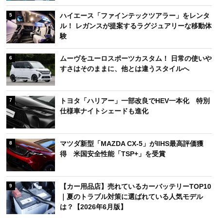
ハイエース「ファインテックツアラー」をレンタ
5
ル！ レガンスが提案するラグジュアリーな移動体
験
ムーヴをユーロスポーツカスタム！ 日常の使いや
6
すさはそのままに、他とは違うスタイルへ
トヨタ「ハリアー」一部改良でHEV一本化 特別
7
仕様車ナイトシェードも進化
マツダ新型「MAZDA CX-5」がIIHS最高評価獲
8
得 米国安全性能「TSP+」を受賞
【カー用品店】売れているカーバッテリーTOP10
9
｜夏のトラブル対策に選ばれている人気モデル
は？【2026年6月版】