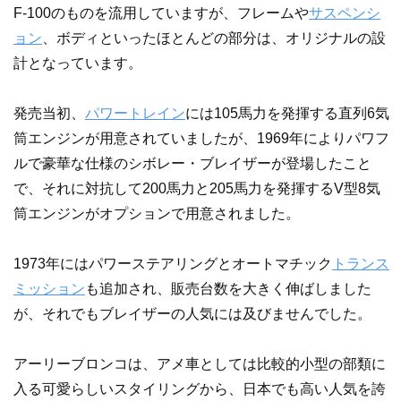
F-100のものを流用していますが、フレームや
サスペンシ
ョン
、ボディといったほとんどの部分は、オリジナルの設
計となっています。
発売当初、
パワートレイン
には105馬力を発揮する直列6気
筒エンジンが用意されていましたが、1969年によりパワフ
ルで豪華な仕様のシボレー・ブレイザーが登場したこと
で、それに対抗して200馬力と205馬力を発揮するV型8気
筒エンジンがオプションで用意されました。
1973年にはパワーステアリングとオートマチック
トランス
ミッション
も追加され、販売台数を大きく伸ばしました
が、それでもブレイザーの人気には及びませんでした。
アーリーブロンコは、アメ車としては比較的小型の部類に
入る可愛らしいスタイリングから、日本でも高い人気を誇