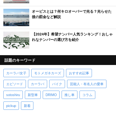
オービスとは？何キロオーバーで光る？光らせた
後の罰金など解説
【2024年】希望ナンバー人気ランキング！おしゃ
れなナンバーの選び方を紹介
話題のキーワード
カーラバ女子
モトメガネカーズ
おすすめ記事
エピソード
カーラバ
バイク
芸能人・有名人の愛車
sotoshiru
新型車
DRIMO
推し車
コラム
pickup
新着