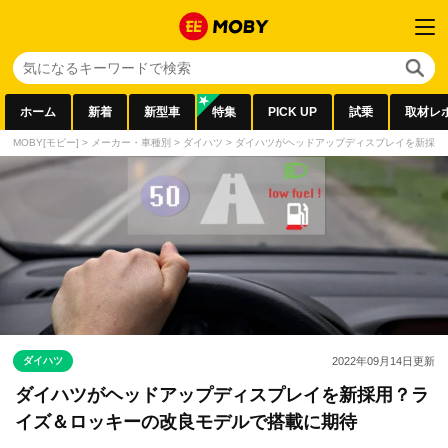
ホーム
新着
新型車
特集
PICK UP
試乗
取材レ
MOBY[モビー]
>
メーカー・車種別
>
ダイハツ
>
ダイハツがヘッドアップディスプレイを新採用
ダイハツ
2022年09月14日
更新
ダイハツがヘッドアップディスプレイを新採用？ラ
イズ＆ロッキーの改良モデルで搭載に期待