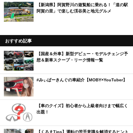
【新潟県】阿賀野川の遊覧船に乗れる！「道の駅
阿賀の里」で楽しむ渓谷美と地元グルメ
おすすめ記事
【国産＆外車】新型デビュー・モデルチェンジ予
想＆新車スクープ・リーク情報一覧
#みぃぱーきんぐの車紹介【MOBY×YouTuber】
【車のクイズ】初心者から上級者向けまで幅広く
出題！
【くるまTips】運転の苦手意識を解消するヒント