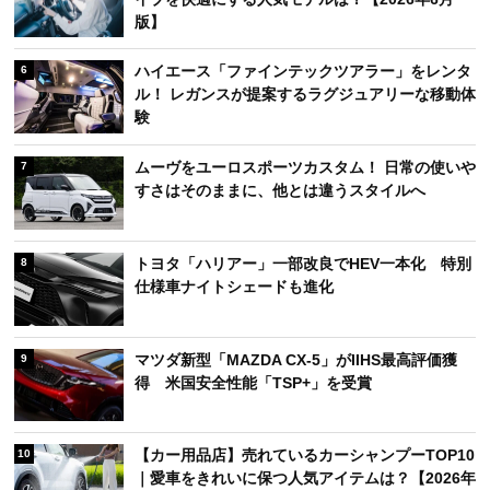
版】
ハイエース「ファインテックツアラー」をレンタ
6
ル！ レガンスが提案するラグジュアリーな移動体
験
ムーヴをユーロスポーツカスタム！ 日常の使いや
7
すさはそのままに、他とは違うスタイルへ
トヨタ「ハリアー」一部改良でHEV一本化 特別
8
仕様車ナイトシェードも進化
マツダ新型「MAZDA CX-5」がIIHS最高評価獲
9
得 米国安全性能「TSP+」を受賞
【カー用品店】売れているカーシャンプーTOP10
10
｜愛車をきれいに保つ人気アイテムは？【2026年