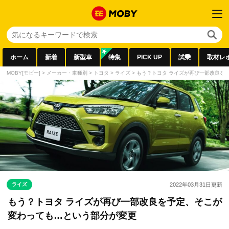
ホーム
新着
新型車
特集
PICK UP
試乗
取材レ
MOBY[モビー]
>
メーカー・車種別
>
トヨタ
>
ライズ
>
もう？トヨタ ライズが再び一部改良を
ライズ
2022年03月31日
更新
もう？トヨタ ライズが再び一部改良を予定、そこが
変わっても…という部分が変更