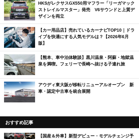
HKSがレクサスGX550用マフラー「リーガマック
ストレイルマスター」発売 V6サウンドと上質デ
ザインを両立
【カー用品店】売れているカーナビTOP10｜ドラ
イブを快適にする人気モデルは？【2026年6月
版】
【熊本、車中泊体験談】黒川温泉・阿蘇・地獄温
泉を満喫。フェリーで長崎へ抜ける子連れ旅
アウディ東大阪が移転リニューアルオープン 新
車・認定中古車を統合展開
おすすめ記事
【国産＆外車】新型デビュー・モデルチェンジ予