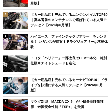
月版】
【カー用品店】売れているエンジンオイルTOP10
3
｜夏本番前のメンテナンスで選ばれている人気モ
デルは？【2026年6月版】
ハイエース「ファインテックツアラー」をレンタ
4
ル！ レガンスが提案するラグジュアリーな移動体
験
トヨタ「ハリアー」一部改良でHEV一本化 特別
5
仕様車ナイトシェードも進化
【カー用品店】売れているカーナビTOP10｜ドラ
6
イブを快適にする人気モデルは？【2026年6月
版】
マツダ新型「MAZDA CX-5」がIIHS最高評価獲
7
得 米国安全性能「TSP+」を受賞