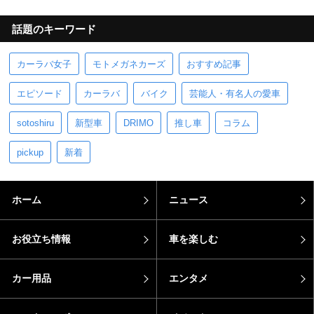
話題のキーワード
カーラバ女子
モトメガネカーズ
おすすめ記事
エピソード
カーラバ
バイク
芸能人・有名人の愛車
sotoshiru
新型車
DRIMO
推し車
コラム
pickup
新着
ホーム
ニュース
お役立ち情報
車を楽しむ
カー用品
エンタメ