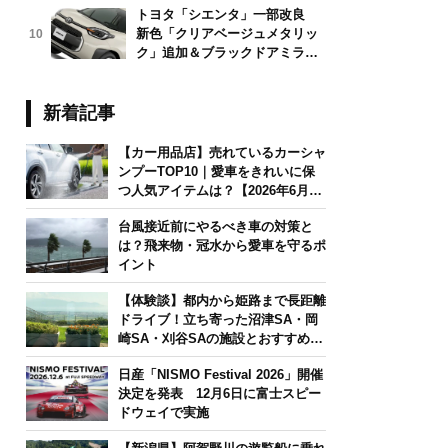
トヨタ「シエンタ」一部改良
新色「クリアベージュメタリッ
10
ク」追加＆ブラックドアミラー
採用
新着記事
【カー用品店】売れているカーシャ
ンプーTOP10｜愛車をきれいに保
つ人気アイテムは？【2026年6月
版】
台風接近前にやるべき車の対策と
は？飛来物・冠水から愛車を守るポ
イント
【体験談】都内から姫路まで長距離
ドライブ！立ち寄った沼津SA・岡
崎SA・刈谷SAの施設とおすすめグ
ルメを紹介
日産「NISMO Festival 2026」開催
決定を発表 12月6日に富士スピー
ドウェイで実施