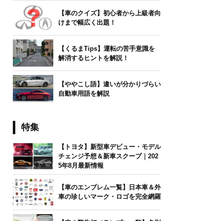
【車のクイズ】初心者から上級者向
けまで幅広く出題！
【くるまTips】運転の苦手意識を
解消するヒントを解説！
【ややこし語】違いが分かりづらい
自動車用語を解説
特集
【トヨタ】新型車デビュー・モデル
チェンジ予想＆新車スクープ｜202
5年8月最新情報
【車のエンブレム一覧】日本車＆外
車の珍しいマーク・ロゴを完全網羅