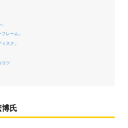
ル」
ーフレーム」
ディスク」
のコツ
繁博氏