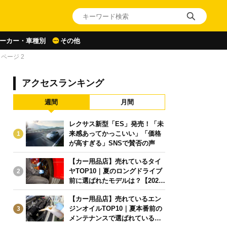
ーカー・車種別
その他
>
ページ 2
アクセスランキング
週間
月間
レクサス新型「ES」発売！「未
来感あってかっこいい」「価格
1
が高すぎる」SNSで賛否の声
【カー用品店】売れているタイ
ヤTOP10｜夏のロングドライブ
2
前に選ばれたモデルは？【2026
年6月版】
【カー用品店】売れているエン
ジンオイルTOP10｜夏本番前の
3
メンテナンスで選ばれている人