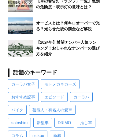
【車の警告灯（ランプ）一覧】色別
の危険度・表示灯の意味とは？
オービスとは？何キロオーバーで光
る？光らせた後の罰金など解説
【2024年】希望ナンバー人気ラン
キング！おしゃれなナンバーの選び
方を紹介
話題のキーワード
カーラバ女子
モトメガネカーズ
おすすめ記事
エピソード
カーラバ
バイク
芸能人・有名人の愛車
sotoshiru
新型車
DRIMO
推し車
コラム
pickup
新着