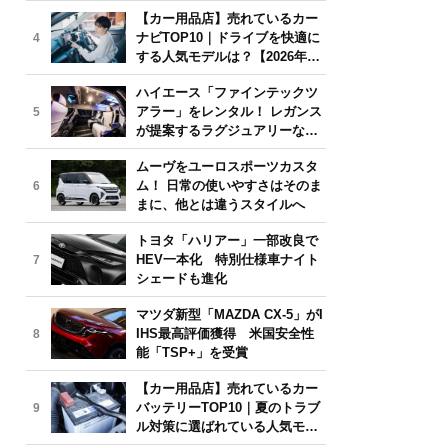
気モデルは？【2026年6月版】
【カー用品店】売れているカー
ナビTOP10｜ドライブを快適に
4
する人気モデルは？【2026年6
月版】
ハイエース「ファインテックツ
アラー」をレンタル！ レガンス
5
が提案するラグジュアリーな移
動体験
ムーヴをユーロスポーツカスタ
ム！ 日常の使いやすさはそのま
6
まに、他とは違うスタイルへ
トヨタ「ハリアー」一部改良で
HEV一本化 特別仕様車ナイト
7
シェードも進化
マツダ新型「MAZDA CX-5」がI
IHS最高評価獲得 米国安全性
8
能「TSP+」を受賞
【カー用品店】売れているカー
バッテリーTOP10｜夏のトラブ
9
ル対策に選ばれている人気モデ
ルは？【2026年6月版】