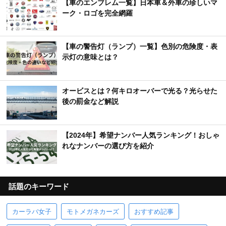
【車のエンブレム一覧】日本車＆外車の珍しいマ
ーク・ロゴを完全網羅
【車の警告灯（ランプ）一覧】色別の危険度・表
示灯の意味とは？
オービスとは？何キロオーバーで光る？光らせた
後の罰金など解説
【2024年】希望ナンバー人気ランキング！おしゃ
れなナンバーの選び方を紹介
話題のキーワード
カーラバ女子
モトメガネカーズ
おすすめ記事