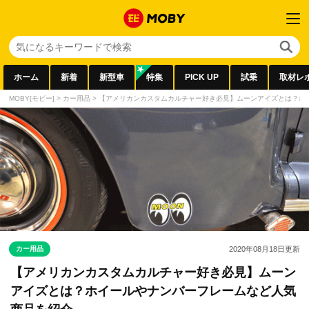
ホーム
新着
新型車
特集
PICK UP
試乗
取材レ
MOBY[モビー]
>
カー用品
>
【アメリカンカスタムカルチャー好き必見】ムーンアイズとは？ホ
カー用品
2020年08月18日
更新
【アメリカンカスタムカルチャー好き必見】ムーン
アイズとは？ホイールやナンバーフレームなど人気