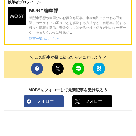
執筆者プロフィール
MOBY編集部
新型車予想や車選びのお役立ち記事、車や免許にまつわる豆知
識、カーライフの困りごとを解決する方法など、自動車に関する
様々な情報を発信。普段クルマは乗るだけ・使うだけのユーザー
や、あまりクルマに興味が...
記事一覧はこちら >
＼ この記事が役に立ったらシェアしよう ／
MOBYをフォローして最新記事を受け取ろう
フォロー
フォロー