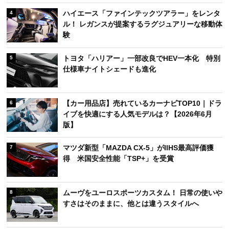
ハイエース「ファインテックツアラー」をレンタ
4
ル！ レガンスが提案するラグジュアリーな移動体
験
トヨタ「ハリアー」一部改良でHEV一本化 特別
5
仕様車ナイトシェードも進化
【カー用品店】売れているカーナビTOP10｜ドラ
6
イブを快適にする人気モデルは？【2026年6月
版】
マツダ新型「MAZDA CX-5」がIIHS最高評価獲
7
得 米国安全性能「TSP+」を受賞
ムーヴをユーロスポーツカスタム！ 日常の使いや
8
すさはそのままに、他とは違うスタイルへ