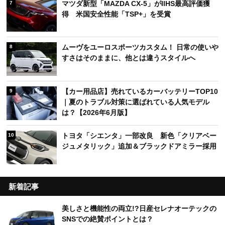
マツダ新型「MAZDA CX-5」がIIHS最高評価獲
7
得 米国安全性能「TSP+」を受賞
ムーヴをユーロスポーツカスタム！ 日常の使いや
8
すさはそのままに、他とは違うスタイルへ
【カー用品店】売れているカーバッテリーTOP10
9
｜夏のトラブル対策に選ばれている人気モデル
は？【2026年6月版】
トヨタ「シエンタ」一部改良 新色「クリアベー
10
ジュメタリック」追加＆ブラックドアミラー採用
新着記事
美しさと機能性の両立!?日産セレナオーテックの
SNSでの絶賛ポイントとは？