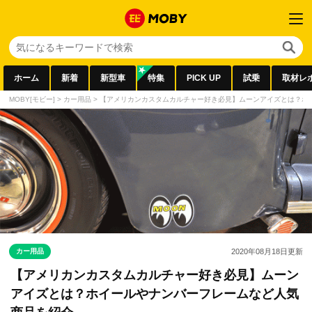
ホーム
新着
新型車
特集
PICK UP
試乗
取材レ
MOBY[モビー]
>
カー用品
>
【アメリカンカスタムカルチャー好き必見】ムーンアイズとは？ホ
カー用品
2020年08月18日
更新
【アメリカンカスタムカルチャー好き必見】ムーン
アイズとは？ホイールやナンバーフレームなど人気