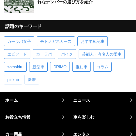
れなナンバーの選び方を紹介
話題のキーワード
カーラバ女子
モトメガネカーズ
おすすめ記事
エピソード
カーラバ
バイク
芸能人・有名人の愛車
sotoshiru
新型車
DRIMO
推し車
コラム
pickup
新着
ホーム
ニュース
お役立ち情報
車を楽しむ
カー用品
エンタメ