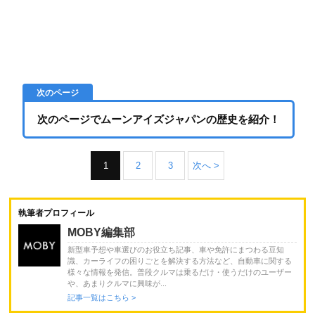
次のページでムーンアイズジャパンの歴史を紹介！
1
2
3
次へ >
執筆者プロフィール
MOBY編集部
新型車予想や車選びのお役立ち記事、車や免許にまつわる豆知
識、カーライフの困りごとを解決する方法など、自動車に関する
様々な情報を発信。普段クルマは乗るだけ・使うだけのユーザー
や、あまりクルマに興味が...
記事一覧はこちら >