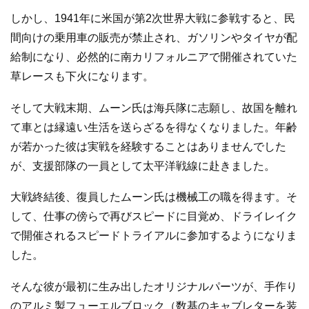
しかし、1941年に米国が第2次世界大戦に参戦すると、民
間向けの乗用車の販売が禁止され、ガソリンやタイヤが配
給制になり、必然的に南カリフォルニアで開催されていた
草レースも下火になります。
そして大戦末期、ムーン氏は海兵隊に志願し、故国を離れ
て車とは縁遠い生活を送らざるを得なくなりました。年齢
が若かった彼は実戦を経験することはありませんでした
が、支援部隊の一員として太平洋戦線に赴きました。
大戦終結後、復員したムーン氏は機械工の職を得ます。そ
して、仕事の傍らで再びスピードに目覚め、ドライレイク
で開催されるスピードトライアルに参加するようになりま
した。
そんな彼が最初に生み出したオリジナルパーツが、手作り
のアルミ製フューエルブロック（数基のキャブレターを装