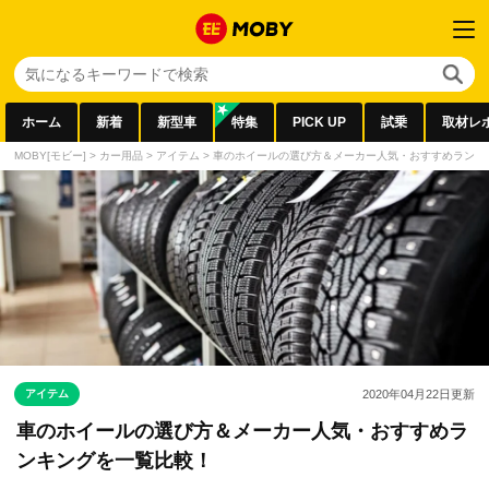
ホーム
新着
新型車
特集
PICK UP
試乗
取材レ
MOBY[モビー]
>
カー用品
>
アイテム
>
車のホイールの選び方＆メーカー人気・おすすめランキ
アイテム
2020年04月22日
更新
車のホイールの選び方＆メーカー人気・おすすめラ
ンキングを一覧比較！