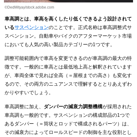
©DedMityay/stock.adobe.com
車高調とは、車高を高くしたり低くできるよう設計されて
いる
サスペンション
のことです。正式名称は車高調整式サ
スペンション。自動車やバイクのアフターマーケット市場
においても人気の高い製品カテゴリーの1つです。
調整可能範囲内で車高を変更できるのが車高調の最大の特
徴です。一般的に車高とは最低地上高と解釈されています
が、車両全体で見れば全高（＝屋根までの高さ）も変化す
るので、その両方のニュアンスで理解するととりあえずわ
かりやすいでしょう。
車高調整に加え、
ダンパーの減衰力調整機構
が採用された
車高調も一般的です。サスペンションの構成部品の1つで
あるダンパー（＝筒状とロッドで構成されるパーツ）は、
その減衰力によってロールスピードの制御を主な役割とし