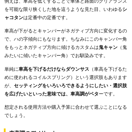
例えば、車高を低くすることで車体と路面のクリアランス
を可能な限り狭くした地を這うような見た目、いわゆる
シ
ャコタン
は定番中の定番です。
車高が下がるとキャンバーがネガティブ方向に変化するの
で、ハの字傾向にもなります。ちなみにこのキャンバー角
をもっとネガティブ方向に傾けるカスタムは
鬼キャン
（鬼
みたいに傾いたキャンバー角）でお馴染みです。
単純に
車高を下げるだけならダウンサス
（車高を下げるた
めに使われるコイルスプリング）という選択肢もあります
が、
セッティングをいろいろできるようにしたい・選択肢
を広げたいといった意味では、車高調がベタ
ーです。
想定される使用方法や購入予算に合わせて選ぶことになる
でしょう。