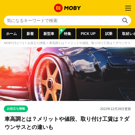
ホーム
新着
新型車
特集
PICK UP
試乗
取材レ
MOBY[モビー]
>
お役立ち情報
>
車高調とは？メリットや値段、取り付け工賃は？ダウンサスと
お役立ち情報
2022年12月28日
更新
車高調とは？メリットや値段、取り付け工賃は？ダ
ウンサスとの違いも