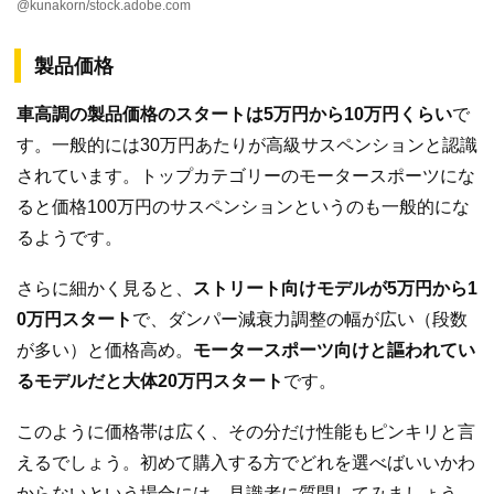
@kunakorn/stock.adobe.com
製品価格
車高調の製品価格のスタートは5万円から10万円くらい
で
す。一般的には30万円あたりが高級サスペンションと認識
されています。トップカテゴリーのモータースポーツにな
ると価格100万円のサスペンションというのも一般的にな
るようです。
さらに細かく見ると、
ストリート向けモデルが5万円から1
0万円スタート
で、ダンパー減衰力調整の幅が広い（段数
が多い）と価格高め。
モータースポーツ向けと謳われてい
るモデルだと大体20万円スタート
です。
このように価格帯は広く、その分だけ性能もピンキリと言
えるでしょう。初めて購入する方でどれを選べばいいかわ
からないという場合には、見識者に質問してみましょう。