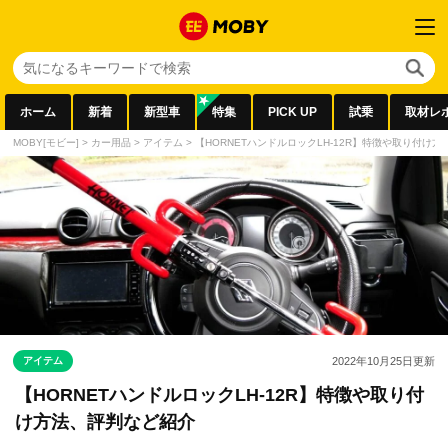
ホーム
新着
新型車
特集
PICK UP
試乗
取材レ
MOBY[モビー]
>
カー用品
>
アイテム
>
【HORNETハンドルロックLH-12R】特徴や取り付け
アイテム
2022年10月25日
更新
【HORNETハンドルロックLH-12R】特徴や取り付
け方法、評判など紹介