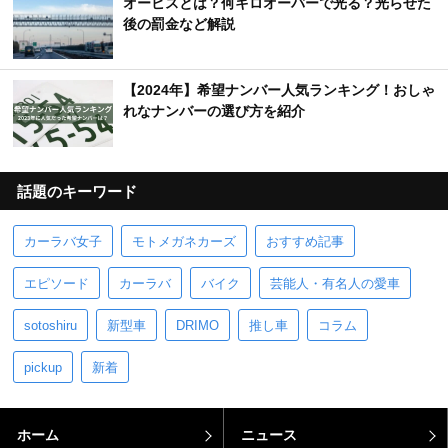
オービスとは？何キロオーバーで光る？光らせた
後の罰金など解説
【2024年】希望ナンバー人気ランキング！おしゃ
れなナンバーの選び方を紹介
話題のキーワード
カーラバ女子
モトメガネカーズ
おすすめ記事
エピソード
カーラバ
バイク
芸能人・有名人の愛車
sotoshiru
新型車
DRIMO
推し車
コラム
pickup
新着
ホーム
ニュース