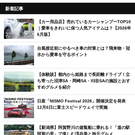
新着記事
【カー用品店】売れているカーシャンプーTOP10
｜愛車をきれいに保つ人気アイテムは？【2026年
6月版】
台風接近前にやるべき車の対策とは？飛来物・冠
水から愛車を守るポイント
【体験談】都内から姫路まで長距離ドライブ！立
ち寄った沼津SA・岡崎SA・刈谷SAの施設とおす
すめグルメを紹介
日産「NISMO Festival 2026」開催決定を発表
12月6日に富士スピードウェイで実施
【新潟県】阿賀野川の遊覧船に乗れる！「道の駅
阿賀の里」で楽しむ渓谷美と地元グルメ