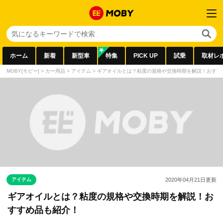
ホーム
新着
新型車
特集
PICK UP
試乗
取材レ
MOBY[モビー]
>
カー用品
>
アイテム
>
ギアオイルとは？粘度の規格や交換時期を解説！おすす
アイテム
2020年04月21日
更新
ギアオイルとは？粘度の規格や交換時期を解説！お
すすめ品も紹介！