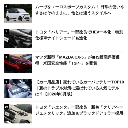
ムーヴをユーロスポーツカスタム！ 日常の使いや
6
すさはそのままに、他とは違うスタイルへ
トヨタ「ハリアー」一部改良でHEV一本化 特別
7
仕様車ナイトシェードも進化
マツダ新型「MAZDA CX-5」がIIHS最高評価獲
8
得 米国安全性能「TSP+」を受賞
【カー用品店】売れているカーバッテリーTOP10
9
｜夏のトラブル対策に選ばれている人気モデル
は？【2026年6月版】
トヨタ「シエンタ」一部改良 新色「クリアベー
10
ジュメタリック」追加＆ブラックドアミラー採用