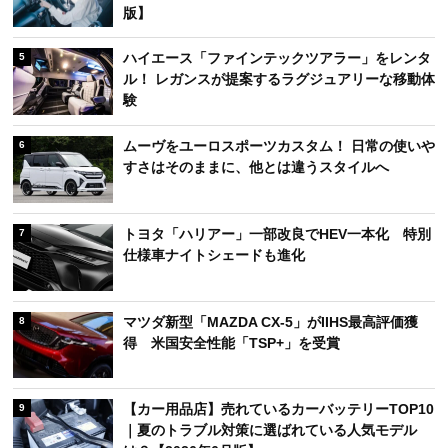
版】
ハイエース「ファインテックツアラー」をレンタ
5
ル！ レガンスが提案するラグジュアリーな移動体
験
ムーヴをユーロスポーツカスタム！ 日常の使いや
6
すさはそのままに、他とは違うスタイルへ
トヨタ「ハリアー」一部改良でHEV一本化 特別
7
仕様車ナイトシェードも進化
マツダ新型「MAZDA CX-5」がIIHS最高評価獲
8
得 米国安全性能「TSP+」を受賞
【カー用品店】売れているカーバッテリーTOP10
9
｜夏のトラブル対策に選ばれている人気モデル