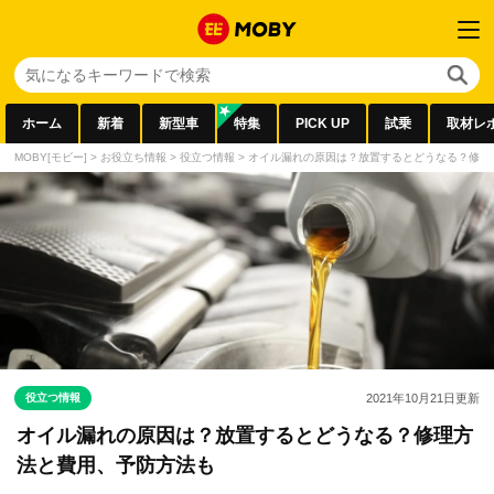
ホーム
新着
新型車
特集
PICK UP
試乗
取材レ
MOBY[モビー]
>
お役立ち情報
>
役立つ情報
>
オイル漏れの原因は？放置するとどうなる？修理
役立つ情報
2021年10月21日
更新
オイル漏れの原因は？放置するとどうなる？修理方
法と費用、予防方法も