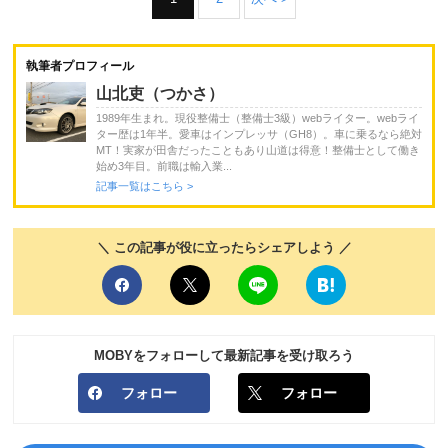
執筆者プロフィール
山北吏（つかさ）
1989年生まれ。現役整備士（整備士3級）webライター。webライ
ター歴は1年半。愛車はインプレッサ（GH8）。車に乗るなら絶対
MT！実家が田舎だったこともあり山道は得意！整備士として働き
始め3年目。前職は輸入業...
記事一覧はこちら >
＼ この記事が役に立ったらシェアしよう ／
MOBYをフォローして最新記事を受け取ろう
フォロー
フォロー