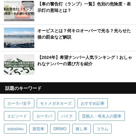
【車の警告灯（ランプ）一覧】色別の危険度・表
示灯の意味とは？
オービスとは？何キロオーバーで光る？光らせた
後の罰金など解説
【2024年】希望ナンバー人気ランキング！おしゃ
れなナンバーの選び方を紹介
話題のキーワード
カーラバ女子
モトメガネカーズ
おすすめ記事
エピソード
カーラバ
バイク
芸能人・有名人の愛車
sotoshiru
新型車
DRIMO
推し車
コラム