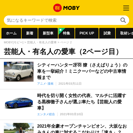
ホーム
新着
新型車
特集
PICK UP
試乗
取材レ
MOBY[モビー]
>
芸能人・有名人の愛車
>
ページ 2
芸能人・有名人の愛車（2ページ目）
シティーハンター冴羽 獠（さえばりょう）の
車を一挙紹介！ミニクーパーなどの中古車情
報まで
アニメ･漫画
2021年03月11日
時代を切り開く女性の代表、マルチに活躍す
る黒柳徹子さんが選ぶ車たち【芸能人の愛
車】
エンタメ総合
2021年03月10日
2021年全豪オープンチャンピオン、大坂なお
みさんの車に対するこだわりは「速さ」？