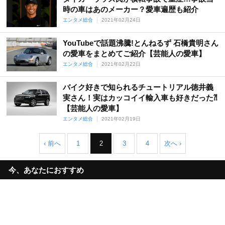
時の車はあのメーカー？愛車遍歴も紹介
エンタメ総合
2021年02月24日
YouTubeで話題沸騰!とんねるず 石橋貴明さん
の愛車をまとめてご紹介【芸能人の愛車】
エンタメ総合
2021年02月22日
バイク好きで知られるチュートリアル徳井義
実さん！実はカッコイイ輸入車も好きだった⁈
【芸能人の愛車】
エンタメ総合
2021年02月19日
‹ 前へ
1
2
3
4
次へ ›
今、あなたにおすすめ