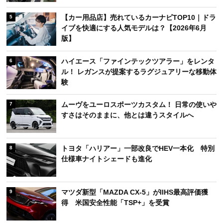
【カー用品店】売れているカーナビTOP10｜ドラ
5
イブを快適にする人気モデルは？【2026年6月
版】
ハイエース「ファインテックツアラー」をレンタ
6
ル！ レガンスが提案するラグジュアリーな移動体
験
ムーヴをユーロスポーツカスタム！ 日常の使いや
7
すさはそのままに、他とは違うスタイルへ
トヨタ「ハリアー」一部改良でHEV一本化 特別
8
仕様車ナイトシェードも進化
マツダ新型「MAZDA CX-5」がIIHS最高評価獲
9
得 米国安全性能「TSP+」を受賞