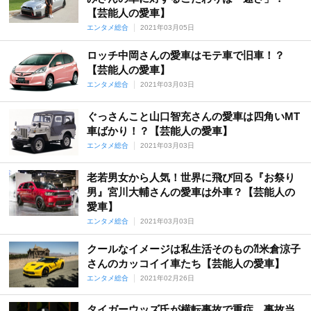
【芸能人の愛車】
エンタメ総合
2021年03月05日
ロッチ中岡さんの愛車はモテ車で旧車！？
【芸能人の愛車】
エンタメ総合
2021年03月03日
ぐっさんこと山口智充さんの愛車は四角いMT
車ばかり！？【芸能人の愛車】
エンタメ総合
2021年03月03日
老若男女から人気！世界に飛び回る『お祭り
男』宮川大輔さんの愛車は外車？【芸能人の
愛車】
エンタメ総合
2021年03月03日
クールなイメージは私生活そのもの⁈米倉涼子
さんのカッコイイ車たち【芸能人の愛車】
エンタメ総合
2021年02月26日
タイガーウッズ氏が横転事故で重症…事故当