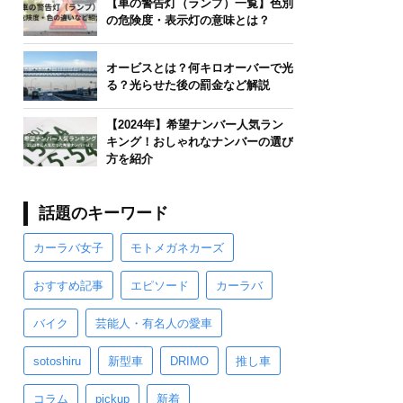
【車の警告灯（ランプ）一覧】色別
の危険度・表示灯の意味とは？
オービスとは？何キロオーバーで光
る？光らせた後の罰金など解説
【2024年】希望ナンバー人気ラン
キング！おしゃれなナンバーの選び
方を紹介
話題のキーワード
カーラバ女子
モトメガネカーズ
おすすめ記事
エピソード
カーラバ
バイク
芸能人・有名人の愛車
sotoshiru
新型車
DRIMO
推し車
コラム
pickup
新着