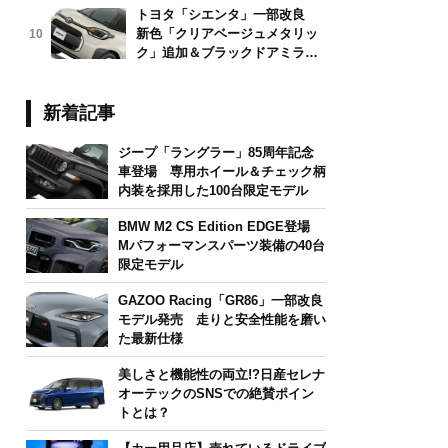
トヨタ「シエンタ」一部改良
新色「クリアベージュメタリッ
10
ク」追加＆ブラックドアミラー
採用
新着記事
ジープ「ラングラー」85周年記念
車登場 専用ホイール＆チェック柄
内装を採用した100台限定モデル
BMW M2 CS Edition EDGE登場
Mパフォーマンスパーツ装備の40台
限定モデル
GAZOO Racing「GR86」一部改良
モデル発売 走りと安全性能を磨い
た最新仕様
美しさと機能性の両立!?日産セレナ
オーテックのSNSでの絶賛ポイン
トとは？