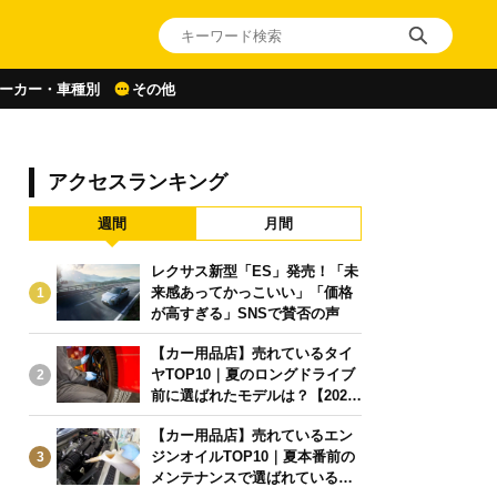
ーカー・車種別
その他
アクセスランキング
週間
月間
レクサス新型「ES」発売！「未
来感あってかっこいい」「価格
1
が高すぎる」SNSで賛否の声
【カー用品店】売れているタイ
ヤTOP10｜夏のロングドライブ
2
前に選ばれたモデルは？【2026
年6月版】
【カー用品店】売れているエン
ジンオイルTOP10｜夏本番前の
3
メンテナンスで選ばれている人