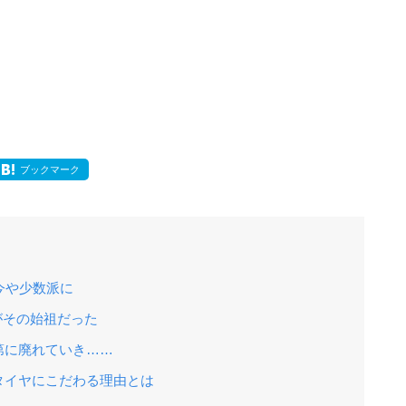
ブックマーク
今や少数派に
がその始祖だった
第に廃れていき……
タイヤにこだわる理由とは