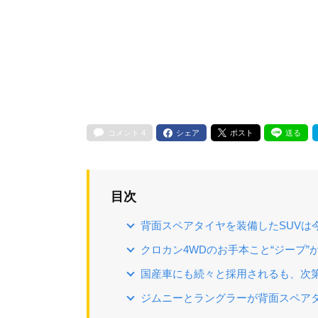
コメント
4
シェア
ポスト
送る
目次
背面スペアタイヤを装備したSUVは
クロカン4WDのお手本こと“ジープ”
国産車にも続々と採用されるも、次
ジムニーとラングラーが背面スペア