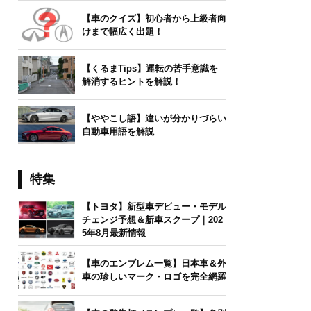
【車のクイズ】初心者から上級者向
けまで幅広く出題！
【くるまTips】運転の苦手意識を
解消するヒントを解説！
【ややこし語】違いが分かりづらい
自動車用語を解説
特集
【トヨタ】新型車デビュー・モデル
チェンジ予想＆新車スクープ｜202
5年8月最新情報
【車のエンブレム一覧】日本車＆外
車の珍しいマーク・ロゴを完全網羅