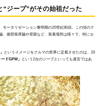
と“ジープ”がその始祖だった
、モータリゼーション黎明期の20世紀初頭。この頃のク
脇、後部座席脇や背面など、装着場所は様々で、特にセ
ヤ」
というイメージをクルマの世界に定着させたのは、20
ォードGPW」
という2台のジープといっても過言ではあ