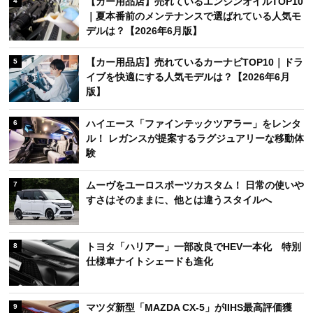
【カー用品店】売れているエンジンオイルTOP10
4
｜夏本番前のメンテナンスで選ばれている人気モ
デルは？【2026年6月版】
【カー用品店】売れているカーナビTOP10｜ドラ
5
イブを快適にする人気モデルは？【2026年6月
版】
ハイエース「ファインテックツアラー」をレンタ
6
ル！ レガンスが提案するラグジュアリーな移動体
験
ムーヴをユーロスポーツカスタム！ 日常の使いや
7
すさはそのままに、他とは違うスタイルへ
トヨタ「ハリアー」一部改良でHEV一本化 特別
8
仕様車ナイトシェードも進化
マツダ新型「MAZDA CX-5」がIIHS最高評価獲
9