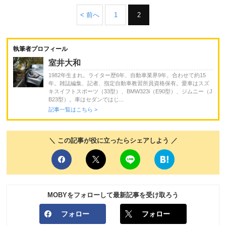
< 前へ
1
2
執筆者プロフィール
室井大和
1982年生まれ。ライター歴6年、自動車業界9年。合わせて約15
年。雑誌編集、記者、指定自動車教習所員資格保有。愛車はスズ
キスイフトスポーツ（33型）、BMW323i（E90型）、ジムニー（J
B23型）。車はセダンではじ...
記事一覧はこちら >
＼ この記事が役に立ったらシェアしよう ／
MOBYをフォローして最新記事を受け取ろう
フォロー
フォロー