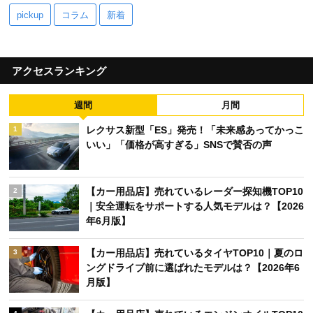
pickup
コラム
新着
アクセスランキング
週間
月間
レクサス新型「ES」発売！「未来感あってかっこ
1
いい」「価格が高すぎる」SNSで賛否の声
【カー用品店】売れているレーダー探知機TOP10
2
｜安全運転をサポートする人気モデルは？【2026
年6月版】
【カー用品店】売れているタイヤTOP10｜夏のロ
3
ングドライブ前に選ばれたモデルは？【2026年6
月版】