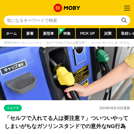
ホーム
新着
新型車
特集
PICK UP
試乗
取材レ
MOBY[モビー]
>
ニュース
>
「セルフで入れてる人は要注意？」ついついやってしまいがちなガ
ニュース
2023年09月10日
更新
「セルフで入れてる人は要注意？」ついついやって
しまいがちなガソリンスタンドでの意外なNG行為