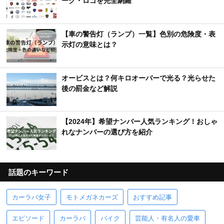
ーク・ロゴを完全網羅
【車の警告灯（ランプ）一覧】色別の危険度・表
示灯の意味とは？
オービスとは？何キロオーバーで光る？光らせた
後の罰金など解説
【2024年】希望ナンバー人気ランキング！おしゃ
れなナンバーの選び方を紹介
話題のキーワード
カーラバ女子
モトメガネカーズ
おすすめ記事
エピソード
カーラバ
バイク
芸能人・有名人の愛車