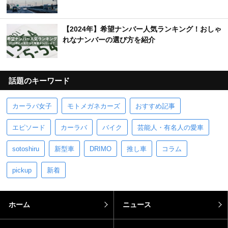
【2024年】希望ナンバー人気ランキング！おしゃ
れなナンバーの選び方を紹介
話題のキーワード
カーラバ女子
モトメガネカーズ
おすすめ記事
エピソード
カーラバ
バイク
芸能人・有名人の愛車
sotoshiru
新型車
DRIMO
推し車
コラム
pickup
新着
ホーム
ニュース