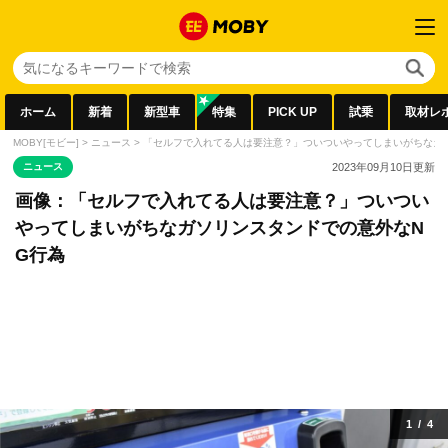
ホーム
新着
新型車
特集
PICK UP
試乗
取材レ
MOBY[モビー]
>
ニュース
>
「セルフで入れてる人は要注意？」ついついやってしまいがちなガ
ニュース
2023年09月10日
更新
画像：「セルフで入れてる人は要注意？」ついつい
やってしまいがちなガソリンスタンドでの意外なN
G行為
1
/
4