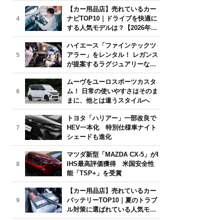
気モデルは？【2026年6月版】
【カー用品店】売れているカー
ナビTOP10｜ドライブを快適に
4
する人気モデルは？【2026年6
月版】
ハイエース「ファインテックツ
アラー」をレンタル！ レガンス
5
が提案するラグジュアリーな移
動体験
ムーヴをユーロスポーツカスタ
ム！ 日常の使いやすさはそのま
6
まに、他とは違うスタイルへ
トヨタ「ハリアー」一部改良で
HEV一本化 特別仕様車ナイト
7
シェードも進化
マツダ新型「MAZDA CX-5」がI
IHS最高評価獲得 米国安全性
8
能「TSP+」を受賞
【カー用品店】売れているカー
バッテリーTOP10｜夏のトラブ
9
ル対策に選ばれている人気モデ
ルは？【2026年6月版】