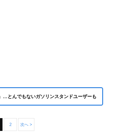
」…とんでもないガソリンスタンドユーザーも
2
次へ >