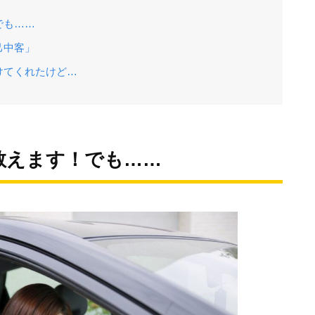
でも……
己中客」
けてくれたけど…
教えます！でも……