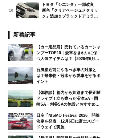
トヨタ「シエンタ」一部改良
新色「クリアベージュメタリッ
10
ク」追加＆ブラックドアミラー
採用
新着記事
【カー用品店】売れているカーシャ
ンプーTOP10｜愛車をきれいに保
つ人気アイテムは？【2026年6月
版】
台風接近前にやるべき車の対策と
は？飛来物・冠水から愛車を守るポ
イント
【体験談】都内から姫路まで長距離
ドライブ！立ち寄った沼津SA・岡
崎SA・刈谷SAの施設とおすすめグ
ルメを紹介
日産「NISMO Festival 2026」開催
決定を発表 12月6日に富士スピー
ドウェイで実施