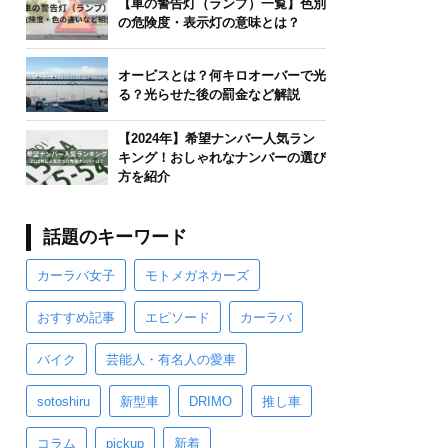
【車の警告灯（ランプ）一覧】色別
の危険度・表示灯の意味とは？
オービスとは？何キロオーバーで光
る？光らせた後の罰金など解説
【2024年】希望ナンバー人気ラン
キング！おしゃれなナンバーの選び
方を紹介
話題のキーワード
カーラバ女子
モトメガネカーズ
おすすめ記事
エピソード
カーラバ
バイク
芸能人・有名人の愛車
sotoshiru
新型車
DRIMO
推し車
コラム
pickup
新着