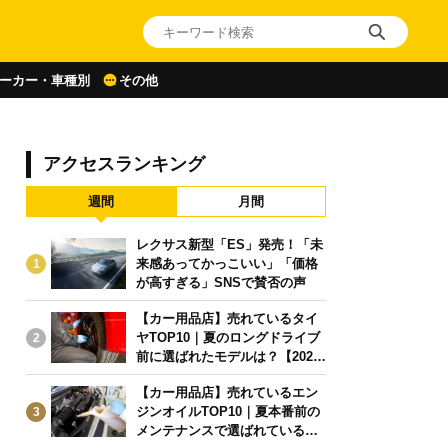
ーカー・車種別
その他
アクセスランキング
週間
月間
レクサス新型「ES」発売！「未
来感あってかっこいい」「価格
1
が高すぎる」SNSで賛否の声
【カー用品店】売れているタイ
ヤTOP10｜夏のロングドライブ
2
前に選ばれたモデルは？【2026
年6月版】
【カー用品店】売れているエン
ジンオイルTOP10｜夏本番前の
3
メンテナンスで選ばれている人