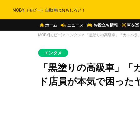
MOBY（モビー）自動車はおもしろい！
ホーム
ニュース
お役立ち情報
車を楽
MOBY[モビー]
>
エンタメ
>
「黒塗りの高級車」「カスハラ
エンタメ
「黒塗りの高級車」「
ド店員が本気で困った