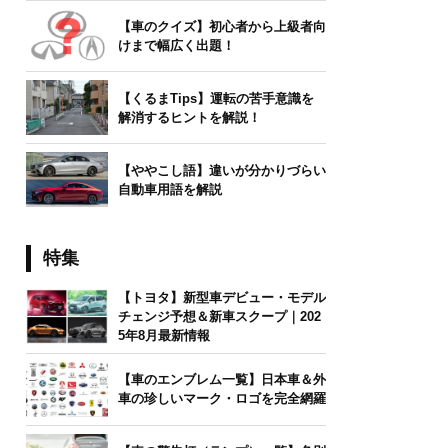
【車のクイズ】初心者から上級者向
けまで幅広く出題！
【くるまTips】運転の苦手意識を
解消するヒントを解説！
【ややこし語】違いが分かりづらい
自動車用語を解説
特集
【トヨタ】新型車デビュー・モデル
チェンジ予想＆新車スクープ｜202
5年8月最新情報
【車のエンブレム一覧】日本車＆外
車の珍しいマーク・ロゴを完全網羅