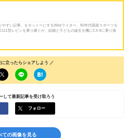
かりやすい記事」をモットーにするWebライター。90年代国産スポーツを
E111型レビンを乗り継ぐが、結婚と子どもの誕生を機にCX-8に乗り換
役に立ったらシェアしよう ／
ローして最新記事を受け取ろう
フォロー
べての画像を見る