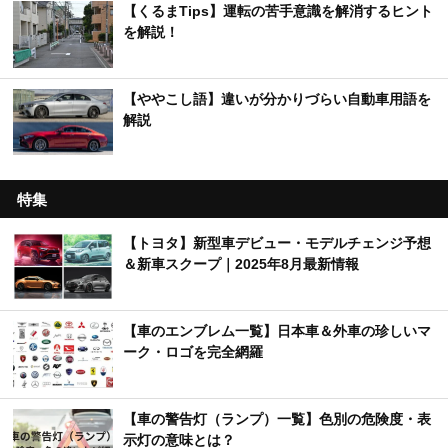
【くるまTips】運転の苦手意識を解消するヒント
を解説！
【ややこし語】違いが分かりづらい自動車用語を
解説
特集
【トヨタ】新型車デビュー・モデルチェンジ予想
＆新車スクープ｜2025年8月最新情報
【車のエンブレム一覧】日本車＆外車の珍しいマ
ーク・ロゴを完全網羅
【車の警告灯（ランプ）一覧】色別の危険度・表
示灯の意味とは？