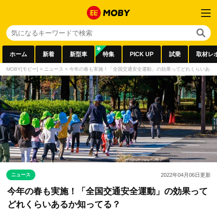
ホーム
新着
新型車
特集
PICK UP
試乗
取材レ
MOBY[モビー]
>
ニュース
>
今年の春も実施！「全国交通安全運動」の効果ってどれくらいある
ニュース
2022年04月06日
更新
今年の春も実施！「全国交通安全運動」の効果って
どれくらいあるか知ってる？