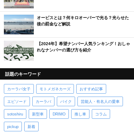
オービスとは？何キロオーバーで光る？光らせた
後の罰金など解説
【2024年】希望ナンバー人気ランキング！おしゃ
れなナンバーの選び方を紹介
話題のキーワード
カーラバ女子
モトメガネカーズ
おすすめ記事
エピソード
カーラバ
バイク
芸能人・有名人の愛車
sotoshiru
新型車
DRIMO
推し車
コラム
pickup
新着