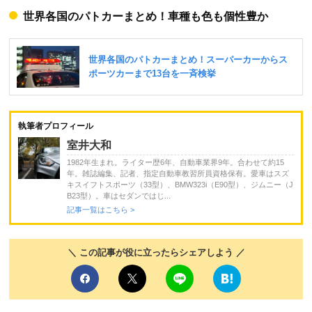
世界各国のパトカーまとめ！車種も色も個性豊か
執筆者プロフィール
室井大和
1982年生まれ。ライター歴6年、自動車業界9年。合わせて約15
年。雑誌編集、記者、指定自動車教習所員資格保有。愛車はスズ
キスイフトスポーツ（33型）、BMW323i（E90型）、ジムニー（J
B23型）。車はセダンではじ...
記事一覧はこちら >
＼ この記事が役に立ったらシェアしよう ／