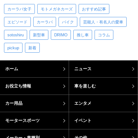
カーラバ女子
モトメガネカーズ
おすすめ記事
エピソード
カーラバ
バイク
芸能人・有名人の愛車
sotoshiru
新型車
DRIMO
推し車
コラム
pickup
新着
ホーム
ニュース
お役立ち情報
車を楽しむ
カー用品
エンタメ
モータースポーツ
イベント
メーカー・車種別
その他