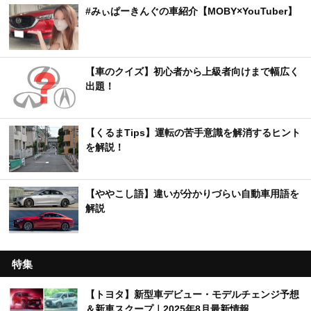
#みぃぱーきんぐの車紹介【MOBY×YouTuber】
【車のクイズ】初心者から上級者向けまで幅広く
出題！
【くるまTips】運転の苦手意識を解消するヒント
を解説！
【ややこし語】違いが分かりづらい自動車用語を
解説
特集
【トヨタ】新型車デビュー・モデルチェンジ予想
＆新車スクープ｜2025年8月最新情報