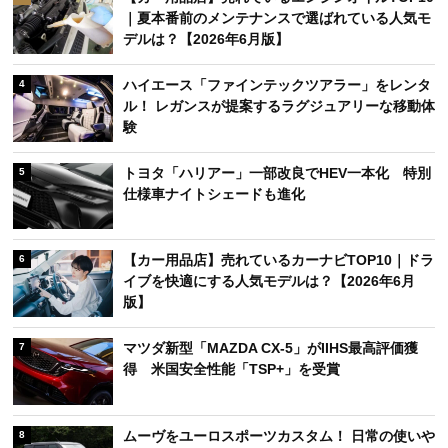
｜夏本番前のメンテナンスで選ばれている人気モ
デルは？【2026年6月版】
ハイエース「ファインテックツアラー」をレンタ
4
ル！ レガンスが提案するラグジュアリーな移動体
験
トヨタ「ハリアー」一部改良でHEV一本化 特別
5
仕様車ナイトシェードも進化
【カー用品店】売れているカーナビTOP10｜ドラ
6
イブを快適にする人気モデルは？【2026年6月
版】
マツダ新型「MAZDA CX-5」がIIHS最高評価獲
7
得 米国安全性能「TSP+」を受賞
ムーヴをユーロスポーツカスタム！ 日常の使いや
8