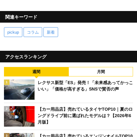
関連キーワード
pickup
コラム
新着
アクセスランキング
週間
月間
レクサス新型「ES」発売！「未来感あってかっこ
1
いい」「価格が高すぎる」SNSで賛否の声
【カー用品店】売れているタイヤTOP10｜夏のロ
2
ングドライブ前に選ばれたモデルは？【2026年6
月版】
【カー用品店】売れているエンジンオイルTOP10
3