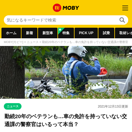
ホーム
新着
新型車
特集
PICK UP
試乗
取材レ
MOBY[モビー]
>
ニュース
>
勤続20年のベテランも…車の免許を持っていない交通課の警察官は
ニュース
2021年12月13日
更新
勤続20年のベテランも…車の免許を持っていない交
通課の警察官はいるって本当？