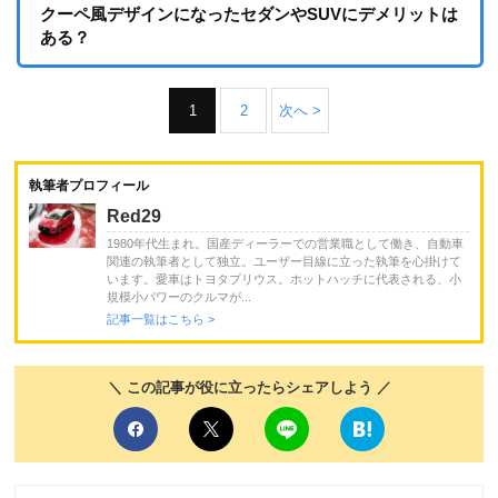
クーペ風デザインになったセダンやSUVにデメリットは
ある？
1
2
次へ >
執筆者プロフィール
Red29
1980年代生まれ。国産ディーラーでの営業職として働き、自動車
関連の執筆者として独立。ユーザー目線に立った執筆を心掛けて
います。愛車はトヨタプリウス。ホットハッチに代表される、小
規模小パワーのクルマが...
記事一覧はこちら >
＼ この記事が役に立ったらシェアしよう ／