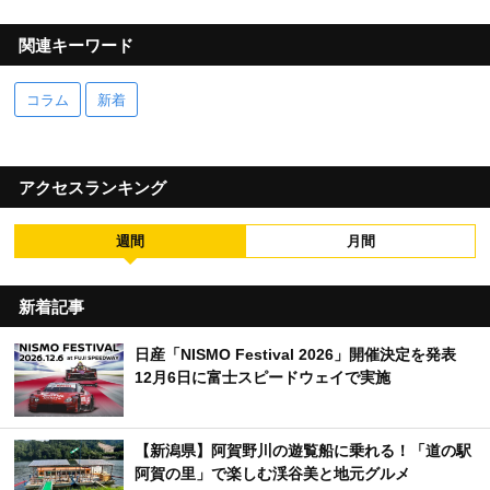
関連キーワード
コラム
新着
アクセスランキング
週間
月間
新着記事
日産「NISMO Festival 2026」開催決定を発表
12月6日に富士スピードウェイで実施
【新潟県】阿賀野川の遊覧船に乗れる！「道の駅
阿賀の里」で楽しむ渓谷美と地元グルメ