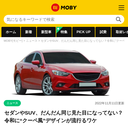
ホーム
新着
新型車
特集
PICK UP
試乗
取材レ
MOBY[モビー]
>
ニュース
>
セダンやSUV、だんだん同じ見た目になってない？令和に“クーペ風
ニュース
2022年11月11日
更新
セダンやSUV、だんだん同じ見た目になってない？
令和に“クーペ風”デザインが流行るワケ