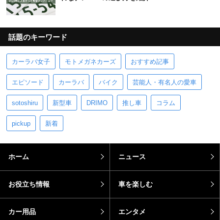
話題のキーワード
カーラバ女子
モトメガネカーズ
おすすめ記事
エピソード
カーラバ
バイク
芸能人・有名人の愛車
sotoshiru
新型車
DRIMO
推し車
コラム
pickup
新着
ホーム
ニュース
お役立ち情報
車を楽しむ
カー用品
エンタメ