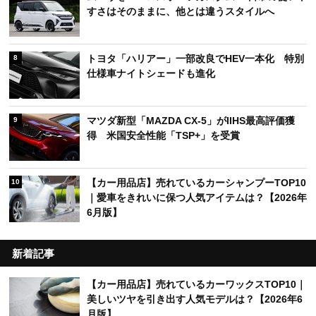
すさはそのままに、他とは違うスタイルへ
トヨタ「ハリアー」一部改良でHEV一本化 特別
8
仕様車ナイトシェードも進化
マツダ新型「MAZDA CX-5」がIIHS最高評価獲
9
得 米国安全性能「TSP+」を受賞
【カー用品店】売れているカーシャンプーTOP10
10
｜愛車をきれいに保つ人気アイテムは？【2026年
6月版】
新着記事
【カー用品店】売れているカーワックスTOP10｜
美しいツヤを引き出す人気モデルは？【2026年6
月版】