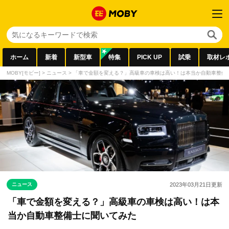
ホーム
新着
新型車
特集
PICK UP
試乗
取材レ
MOBY[モビー]
>
ニュース
>
「車で金額を変える？」高級車の車検は高い！は本当か自動車整備
ニュース
2023年03月21日
更新
「車で金額を変える？」高級車の車検は高い！は本
当か自動車整備士に聞いてみた