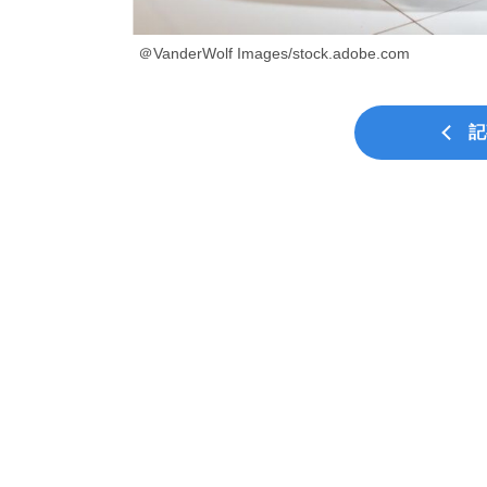
＠VanderWolf Images/stock.adobe.com
記