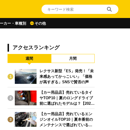
ーカー・車種別
その他
アクセスランキング
週間
月間
レクサス新型「ES」発売！「未
来感あってかっこいい」「価格
1
が高すぎる」SNSで賛否の声
【カー用品店】売れているタイ
ヤTOP10｜夏のロングドライブ
2
前に選ばれたモデルは？【2026
年6月版】
【カー用品店】売れているエン
ジンオイルTOP10｜夏本番前の
3
メンテナンスで選ばれている人