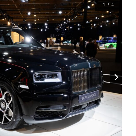
1
/
4