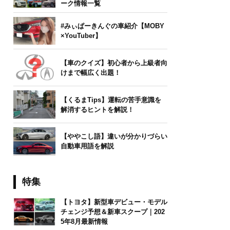
ーク情報一覧
#みぃぱーきんぐの車紹介【MOBY
×YouTuber】
【車のクイズ】初心者から上級者向
けまで幅広く出題！
【くるまTips】運転の苦手意識を
解消するヒントを解説！
【ややこし語】違いが分かりづらい
自動車用語を解説
特集
【トヨタ】新型車デビュー・モデル
チェンジ予想＆新車スクープ｜202
5年8月最新情報