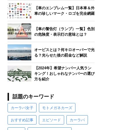
【車のエンブレム一覧】日本車＆外
車の珍しいマーク・ロゴを完全網羅
【車の警告灯（ランプ）一覧】色別
の危険度・表示灯の意味とは？
オービスとは？何キロオーバーで光
る？光らせた後の罰金など解説
【2024年】希望ナンバー人気ラン
キング！おしゃれなナンバーの選び
方を紹介
話題のキーワード
カーラバ女子
モトメガネカーズ
おすすめ記事
エピソード
カーラバ