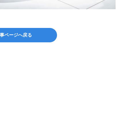
©เลิศล
事ページへ戻る