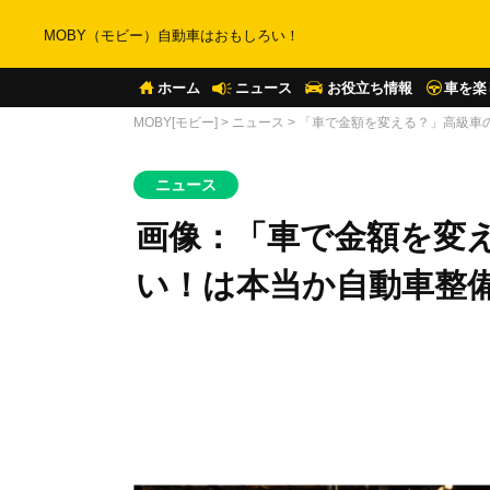
MOBY（モビー）自動車はおもしろい！
ホーム
ニュース
お役立ち情報
車を楽
MOBY[モビー]
>
ニュース
>
「車で金額を変える？」高級車
ニュース
画像：「車で金額を変
い！は本当か自動車整