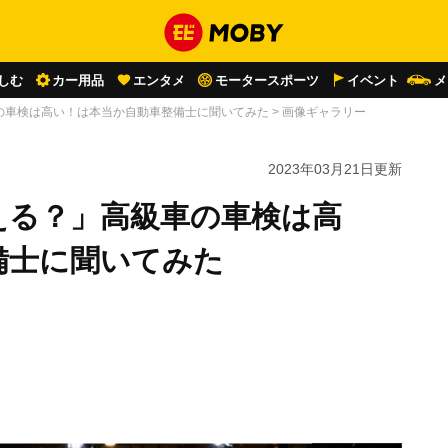
しむ
カー用品
エンタメ
モータースポーツ
イベント
メ
の車検は高い！は本当か自動車整備士に聞いてみた
>
画像ギャラリー
2023年03月21日
更新
える？」高級車の車検は高
備士に聞いてみた