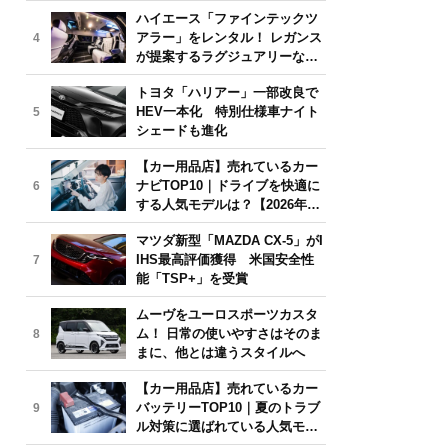
気モデルは？【2026年6月版】
ハイエース「ファインテックツ
アラー」をレンタル！ レガンス
4
が提案するラグジュアリーな移
動体験
トヨタ「ハリアー」一部改良で
HEV一本化 特別仕様車ナイト
5
シェードも進化
【カー用品店】売れているカー
ナビTOP10｜ドライブを快適に
6
する人気モデルは？【2026年6
月版】
マツダ新型「MAZDA CX-5」がI
IHS最高評価獲得 米国安全性
7
能「TSP+」を受賞
ムーヴをユーロスポーツカスタ
ム！ 日常の使いやすさはそのま
8
まに、他とは違うスタイルへ
【カー用品店】売れているカー
バッテリーTOP10｜夏のトラブ
9
ル対策に選ばれている人気モデ
ルは？【2026年6月版】