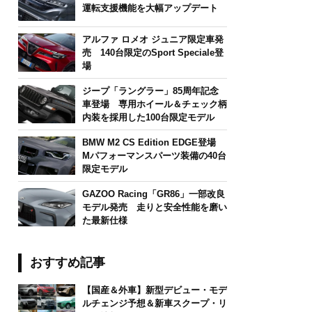
運転支援機能を大幅アップデート
アルファ ロメオ ジュニア限定車発
売 140台限定のSport Speciale登
場
ジープ「ラングラー」85周年記念
車登場 専用ホイール＆チェック柄
内装を採用した100台限定モデル
BMW M2 CS Edition EDGE登場
Mパフォーマンスパーツ装備の40台
限定モデル
GAZOO Racing「GR86」一部改良
モデル発売 走りと安全性能を磨い
た最新仕様
おすすめ記事
【国産＆外車】新型デビュー・モデ
ルチェンジ予想＆新車スクープ・リ