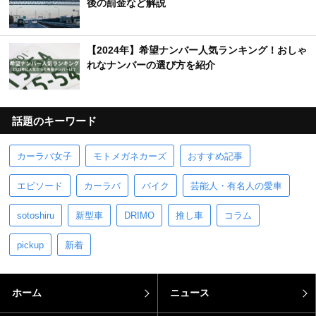
後の罰金など解説
【2024年】希望ナンバー人気ランキング！おしゃ
れなナンバーの選び方を紹介
話題のキーワード
カーラバ女子
モトメガネカーズ
おすすめ記事
エピソード
カーラバ
バイク
芸能人・有名人の愛車
sotoshiru
新型車
DRIMO
推し車
コラム
pickup
新着
ホーム
ニュース