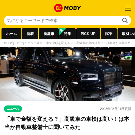
ホーム
新着
新型車
特集
PICK UP
試乗
取材レ
MOBY[モビー]
>
ニュース
>
「車で金額を変える？」高級車の車検は高い！は本当か自動車整備
ニュース
2023年03月21日
更新
「車で金額を変える？」高級車の車検は高い！は本
当か自動車整備士に聞いてみた