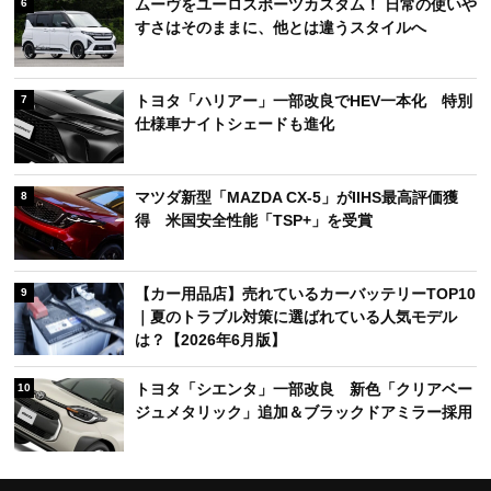
ムーヴをユーロスポーツカスタム！ 日常の使いや
6
すさはそのままに、他とは違うスタイルへ
トヨタ「ハリアー」一部改良でHEV一本化 特別
7
仕様車ナイトシェードも進化
マツダ新型「MAZDA CX-5」がIIHS最高評価獲
8
得 米国安全性能「TSP+」を受賞
【カー用品店】売れているカーバッテリーTOP10
9
｜夏のトラブル対策に選ばれている人気モデル
は？【2026年6月版】
トヨタ「シエンタ」一部改良 新色「クリアベー
10
ジュメタリック」追加＆ブラックドアミラー採用