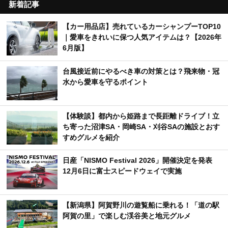
新着記事
【カー用品店】売れているカーシャンプーTOP10
｜愛車をきれいに保つ人気アイテムは？【2026年
6月版】
台風接近前にやるべき車の対策とは？飛来物・冠
水から愛車を守るポイント
【体験談】都内から姫路まで長距離ドライブ！立
ち寄った沼津SA・岡崎SA・刈谷SAの施設とおす
すめグルメを紹介
日産「NISMO Festival 2026」開催決定を発表
12月6日に富士スピードウェイで実施
【新潟県】阿賀野川の遊覧船に乗れる！「道の駅
阿賀の里」で楽しむ渓谷美と地元グルメ