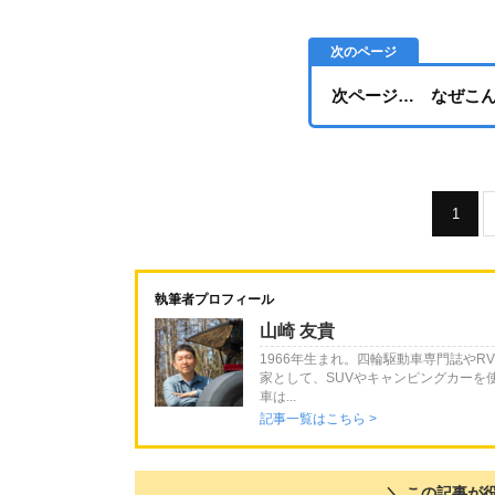
次ページ… なぜこ
1
執筆者プロフィール
山崎 友貴
1966年生まれ。四輪駆動車専門誌や
家として、SUVやキャンピングカーを
車は...
記事一覧はこちら >
＼ この記事が