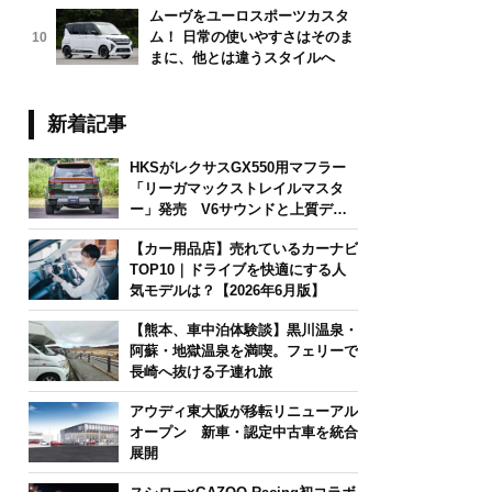
ムーヴをユーロスポーツカスタ
ム！ 日常の使いやすさはそのま
10
まに、他とは違うスタイルへ
新着記事
HKSがレクサスGX550用マフラー
「リーガマックストレイルマスタ
ー」発売 V6サウンドと上質デザ
インを両立
【カー用品店】売れているカーナビ
TOP10｜ドライブを快適にする人
気モデルは？【2026年6月版】
【熊本、車中泊体験談】黒川温泉・
阿蘇・地獄温泉を満喫。フェリーで
長崎へ抜ける子連れ旅
アウディ東大阪が移転リニューアル
オープン 新車・認定中古車を統合
展開