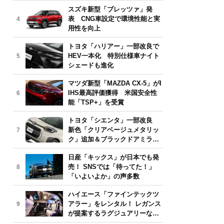
気モデルは？【2026年6月版】
スズキ新型「ブレッツァ」発
表 CNG車設定で環境性能と実
4
用性を向上
トヨタ「ハリアー」一部改良で
HEV一本化 特別仕様車ナイト
5
シェードも進化
マツダ新型「MAZDA CX-5」がI
IHS最高評価獲得 米国安全性
6
能「TSP+」を受賞
トヨタ「シエンタ」一部改良
新色「クリアベージュメタリッ
7
ク」追加＆ブラックドアミラー
採用
日産「キックス」が日本でも発
売！ SNSでは「待ってた！」
8
「いよいよか」の声多数
ハイエース「ファインテックツ
アラー」をレンタル！ レガンス
9
が提案するラグジュアリーな移
動体験