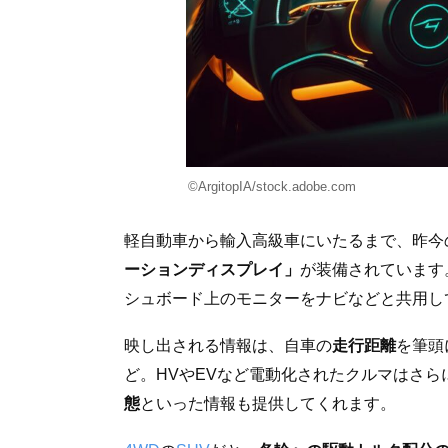
©ArgitopIA/stock.adobe.com
軽自動車から輸入高級車にいたるまで、昨今
ーションディスプレイ」
が装備されています
シュボード上のモニターをナビなどと共用し
映し出される情報は、自車の
走行距離
を筆頭
ど。HVやEVなど電動化されたクルマはさら
態
といった情報も提供してくれます。