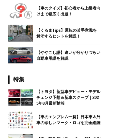
【車のクイズ】初心者から上級者向
けまで幅広く出題！
【くるまTips】運転の苦手意識を
解消するヒントを解説！
【ややこし語】違いが分かりづらい
自動車用語を解説
特集
【トヨタ】新型車デビュー・モデル
チェンジ予想＆新車スクープ｜202
5年8月最新情報
【車のエンブレム一覧】日本車＆外
車の珍しいマーク・ロゴを完全網羅