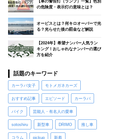
【車の警告灯（ランプ）一覧】色別
の危険度・表示灯の意味とは？
オービスとは？何キロオーバーで光
る？光らせた後の罰金など解説
【2024年】希望ナンバー人気ラン
キング！おしゃれなナンバーの選び
方を紹介
話題のキーワード
カーラバ女子
モトメガネカーズ
おすすめ記事
エピソード
カーラバ
バイク
芸能人・有名人の愛車
sotoshiru
新型車
DRIMO
推し車
コラム
pickup
新着