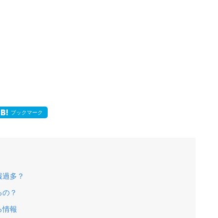
ブックマーク
報過多？
るの？
る情報