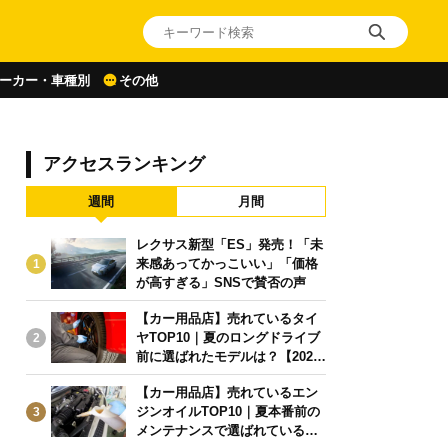
ーカー・車種別
その他
アクセスランキング
週間
月間
レクサス新型「ES」発売！「未
来感あってかっこいい」「価格
1
が高すぎる」SNSで賛否の声
【カー用品店】売れているタイ
ヤTOP10｜夏のロングドライブ
2
前に選ばれたモデルは？【2026
年6月版】
【カー用品店】売れているエン
ジンオイルTOP10｜夏本番前の
3
メンテナンスで選ばれている人