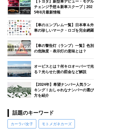
【トヨタ】新型車デビュー・モデル
チェンジ予想＆新車スクープ｜202
5年8月最新情報
【車のエンブレム一覧】日本車＆外
車の珍しいマーク・ロゴを完全網羅
【車の警告灯（ランプ）一覧】色別
の危険度・表示灯の意味とは？
オービスとは？何キロオーバーで光
る？光らせた後の罰金など解説
【2024年】希望ナンバー人気ラン
キング！おしゃれなナンバーの選び
方を紹介
話題のキーワード
カーラバ女子
モトメガネカーズ