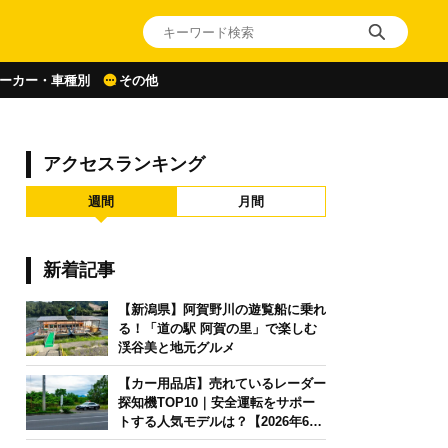
ーカー・車種別
その他
アクセスランキング
週間
月間
新着記事
【新潟県】阿賀野川の遊覧船に乗れ
る！「道の駅 阿賀の里」で楽しむ
渓谷美と地元グルメ
【カー用品店】売れているレーダー
探知機TOP10｜安全運転をサポー
トする人気モデルは？【2026年6月
版】