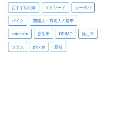
おすすめ記事
エピソード
カーラバ
バイク
芸能人・有名人の愛車
sotoshiru
新型車
DRIMO
推し車
コラム
pickup
新着