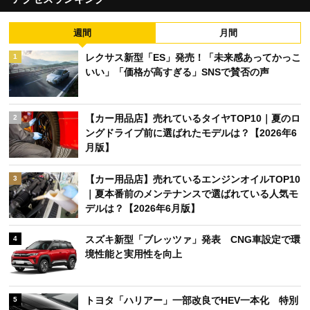
週間
月間
レクサス新型「ES」発売！「未来感あってかっこ
1
いい」「価格が高すぎる」SNSで賛否の声
【カー用品店】売れているタイヤTOP10｜夏のロ
2
ングドライブ前に選ばれたモデルは？【2026年6
月版】
【カー用品店】売れているエンジンオイルTOP10
3
｜夏本番前のメンテナンスで選ばれている人気モ
デルは？【2026年6月版】
スズキ新型「ブレッツァ」発表 CNG車設定で環
4
境性能と実用性を向上
トヨタ「ハリアー」一部改良でHEV一本化 特別
5