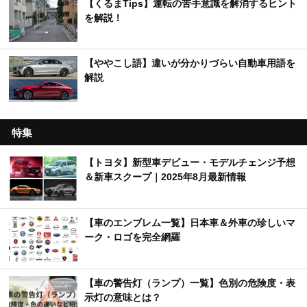
【くるまTips】運転の苦手意識を解消するヒント
を解説！
【ややこし語】違いが分かりづらい自動車用語を
解説
特集
【トヨタ】新型車デビュー・モデルチェンジ予想
＆新車スクープ｜2025年8月最新情報
【車のエンブレム一覧】日本車＆外車の珍しいマ
ーク・ロゴを完全網羅
【車の警告灯（ランプ）一覧】色別の危険度・表
示灯の意味とは？