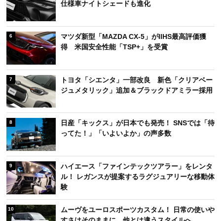
仕様車ナイトシェードも進化
マツダ新型「MAZDA CX-5」がIIHS最高評価獲
6
得 米国安全性能「TSP+」を受賞
トヨタ「シエンタ」一部改良 新色「クリアベー
7
ジュメタリック」追加＆ブラックドアミラー採用
日産「キックス」が日本でも発売！ SNSでは「待
8
ってた！」「いよいよか」の声多数
ハイエース「ファインテックツアラー」をレンタ
9
ル！ レガンスが提案するラグジュアリーな移動体
験
ムーヴをユーロスポーツカスタム！ 日常の使いや
10
すさはそのままに、他とは違うスタイルへ