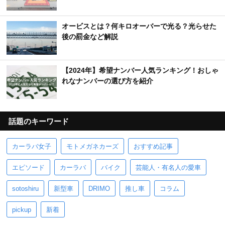
オービスとは？何キロオーバーで光る？光らせた
後の罰金など解説
【2024年】希望ナンバー人気ランキング！おしゃ
れなナンバーの選び方を紹介
話題のキーワード
カーラバ女子
モトメガネカーズ
おすすめ記事
エピソード
カーラバ
バイク
芸能人・有名人の愛車
sotoshiru
新型車
DRIMO
推し車
コラム
pickup
新着