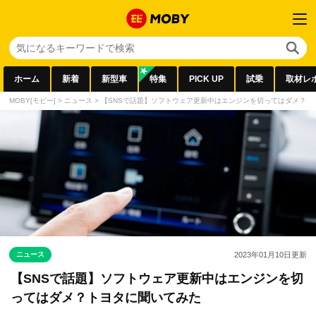
ホーム
新着
新型車
特集
PICK UP
試乗
取材レ
MOBY[モビー]
>
ニュース
>
【SNSで話題】ソフトウェア更新中はエンジンを切ってはダメ？ト
ニュース
2023年01月10日
更新
【SNSで話題】ソフトウェア更新中はエンジンを切
ってはダメ？トヨタに聞いてみた