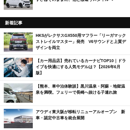
新着記事
HKSがレクサスGX550用マフラー「リーガマック
ストレイルマスター」発売 V6サウンドと上質デ
ザインを両立
【カー用品店】売れているカーナビTOP10｜ドラ
イブを快適にする人気モデルは？【2026年6月
版】
【熊本、車中泊体験談】黒川温泉・阿蘇・地獄温
泉を満喫。フェリーで長崎へ抜ける子連れ旅
アウディ東大阪が移転リニューアルオープン 新
車・認定中古車を統合展開