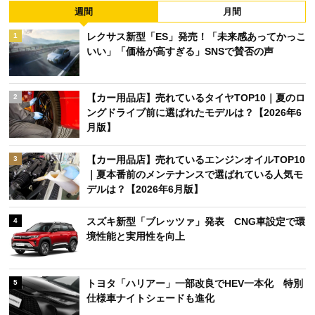
週間
月間
レクサス新型「ES」発売！「未来感あってかっこ
1
いい」「価格が高すぎる」SNSで賛否の声
【カー用品店】売れているタイヤTOP10｜夏のロ
2
ングドライブ前に選ばれたモデルは？【2026年6
月版】
【カー用品店】売れているエンジンオイルTOP10
3
｜夏本番前のメンテナンスで選ばれている人気モ
デルは？【2026年6月版】
スズキ新型「ブレッツァ」発表 CNG車設定で環
4
境性能と実用性を向上
トヨタ「ハリアー」一部改良でHEV一本化 特別
5
仕様車ナイトシェードも進化