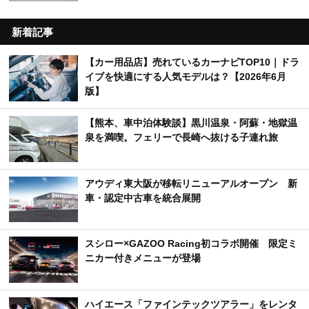
新着記事
【カー用品店】売れているカーナビTOP10｜ドラ
イブを快適にする人気モデルは？【2026年6月
版】
【熊本、車中泊体験談】黒川温泉・阿蘇・地獄温
泉を満喫。フェリーで長崎へ抜ける子連れ旅
アウディ東大阪が移転リニューアルオープン 新
車・認定中古車を統合展開
スシロー×GAZOO Racing初コラボ開催 限定ミ
ニカー付きメニューが登場
ハイエース「ファインテックツアラー」をレンタ