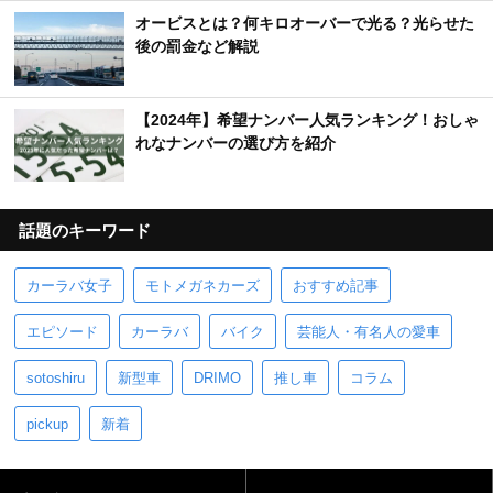
オービスとは？何キロオーバーで光る？光らせた
後の罰金など解説
【2024年】希望ナンバー人気ランキング！おしゃ
れなナンバーの選び方を紹介
話題のキーワード
カーラバ女子
モトメガネカーズ
おすすめ記事
エピソード
カーラバ
バイク
芸能人・有名人の愛車
sotoshiru
新型車
DRIMO
推し車
コラム
pickup
新着