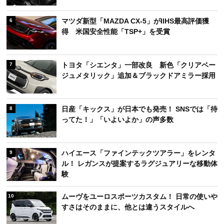
マツダ新型「MAZDA CX-5」がIIHS最高評価獲
6
得 米国安全性能「TSP+」を受賞
トヨタ「シエンタ」一部改良 新色「クリアベー
7
ジュメタリック」追加＆ブラックドアミラー採用
日産「キックス」が日本でも発売！ SNSでは「待
8
ってた！」「いよいよか」の声多数
ハイエース「ファインテックツアラー」をレンタ
9
ル！ レガンスが提案するラグジュアリーな移動体
験
ムーヴをユーロスポーツカスタム！ 日常の使いや
10
すさはそのままに、他とは違うスタイルへ