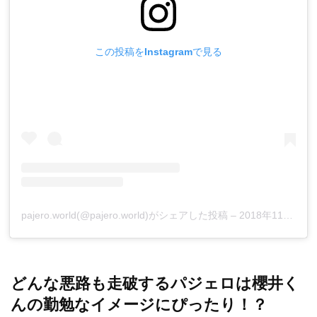
この投稿をInstagramで見る
pajero.world(@pajero.world)がシェアした投稿
–
2018年11月月16日午後2時44分PST
どんな悪路も走破するパジェロは櫻井く
んの勤勉なイメージにぴったり！？