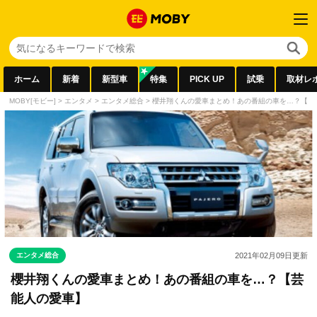
ホーム
新着
新型車
特集
PICK UP
試乗
取材レ
MOBY[モビー]
>
エンタメ
>
エンタメ総合
>
櫻井翔くんの愛車まとめ！あの番組の車を…？【芸
エンタメ総合
2021年02月09日
更新
櫻井翔くんの愛車まとめ！あの番組の車を…？【芸
能人の愛車】