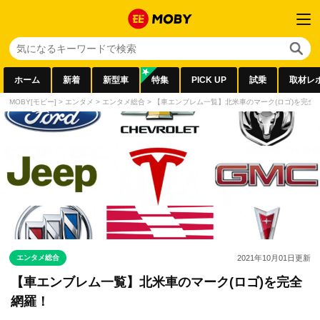
ホーム
新着
新型車
特集
PICK UP
試乗
取材レ
MOBY[モビー]
>
エンタメ
>
エンタメ総合
>
【車エンブレム一覧】北米車のマーク(ロゴ)を完全
エンタメ総合
2021年10月01日
更新
【車エンブレム一覧】北米車のマーク(ロゴ)を完全
網羅！