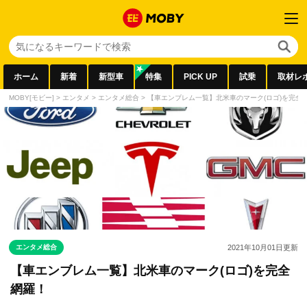
ホーム
新着
新型車
特集
PICK UP
試乗
取材レ
MOBY[モビー]
>
エンタメ
>
エンタメ総合
>
【車エンブレム一覧】北米車のマーク(ロゴ)を完全
エンタメ総合
2021年10月01日
更新
【車エンブレム一覧】北米車のマーク(ロゴ)を完全
網羅！