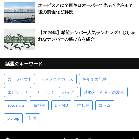
オービスとは？何キロオーバーで光る？光らせた
後の罰金など解説
【2024年】希望ナンバー人気ランキング！おしゃ
れなナンバーの選び方を紹介
話題のキーワード
カーラバ女子
モトメガネカーズ
おすすめ記事
エピソード
カーラバ
バイク
芸能人・有名人の愛車
sotoshiru
新型車
DRIMO
推し車
コラム
pickup
新着